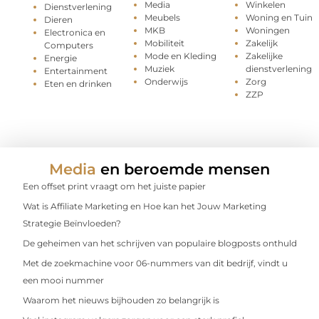
Media
Winkelen
Dienstverlening
Meubels
Woning en Tuin
Dieren
MKB
Woningen
Electronica en
Mobiliteit
Zakelijk
Computers
Mode en Kleding
Zakelijke
Energie
Muziek
dienstverlening
Entertainment
Onderwijs
Zorg
Eten en drinken
ZZP
Media
en beroemde mensen
Een offset print vraagt om het juiste papier
Wat is Affiliate Marketing en Hoe kan het Jouw Marketing
Strategie Beïnvloeden?
De geheimen van het schrijven van populaire blogposts onthuld
Met de zoekmachine voor 06-nummers van dit bedrijf, vindt u
een mooi nummer
Waarom het nieuws bijhouden zo belangrijk is