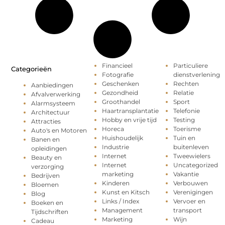
Financieel
Particuliere
Categorieën
Fotografie
dienstverlening
Geschenken
Rechten
Aanbiedingen
Gezondheid
Relatie
Afvalverwerking
Groothandel
Sport
Alarmsysteem
Haartransplantatie
Telefonie
Architectuur
Hobby en vrije tijd
Testing
Attracties
Horeca
Toerisme
Auto's en Motoren
Huishoudelijk
Tuin en
Banen en
Industrie
buitenleven
opleidingen
Internet
Tweewielers
Beauty en
Internet
Uncategorized
verzorging
marketing
Vakantie
Bedrijven
Kinderen
Verbouwen
Bloemen
Kunst en Kitsch
Verenigingen
Blog
Links / Index
Vervoer en
Boeken en
Management
transport
Tijdschriften
Marketing
Wijn
Cadeau