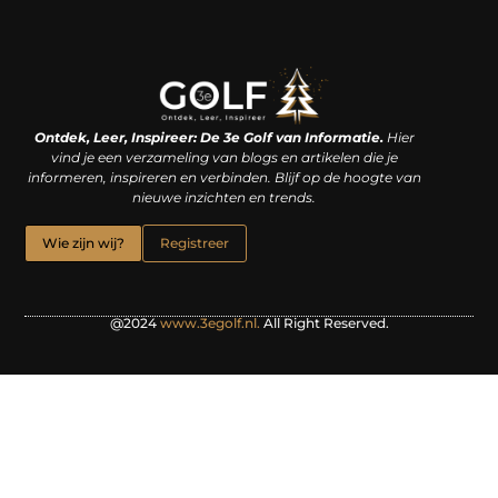
Linkjes kopen: een slimme zet of een dure vergissing?
Kan je geld verdienen met een website? De waarheid achter het digitale verdienmodel
Ontdek, Leer, Inspireer: De 3e Golf van Informatie.
Hier
vind je een verzameling van blogs en artikelen die je
informeren, inspireren en verbinden. Blijf op de hoogte van
nieuwe inzichten en trends.
Wie zijn wij?
Registreer
@2024
www.3egolf.nl.
All Right Reserved.