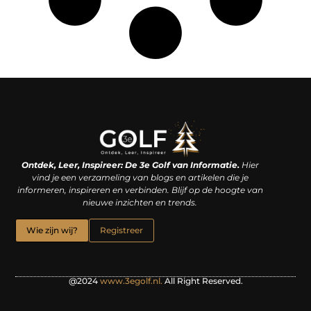
Linkjes kopen: een slimme zet of een dure vergissing?
Kan je geld verdienen met een website? De waarheid achter het digitale verdienmodel
Ontdek, Leer, Inspireer: De 3e Golf van Informatie.
Hier
vind je een verzameling van blogs en artikelen die je
informeren, inspireren en verbinden. Blijf op de hoogte van
nieuwe inzichten en trends.
Wie zijn wij?
Registreer
@2024
www.3egolf.nl.
All Right Reserved.