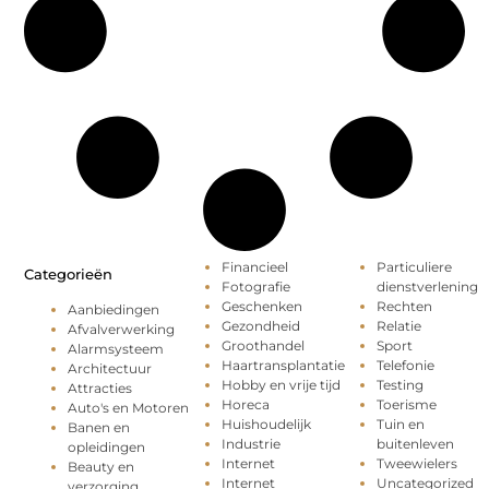
Financieel
Particuliere
Categorieën
Fotografie
dienstverlening
Geschenken
Rechten
Aanbiedingen
Gezondheid
Relatie
Afvalverwerking
Groothandel
Sport
Alarmsysteem
Haartransplantatie
Telefonie
Architectuur
Hobby en vrije tijd
Testing
Attracties
Horeca
Toerisme
Auto's en Motoren
Huishoudelijk
Tuin en
Banen en
Industrie
buitenleven
opleidingen
Internet
Tweewielers
Beauty en
Internet
Uncategorized
verzorging