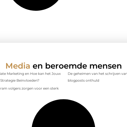
Media
en beroemde mensen
iliate Marketing en Hoe kan het Jouw
De geheimen van het schrijven van
Strategie Beïnvloeden?
blogposts onthuld
gram volgers zorgen voor een sterk