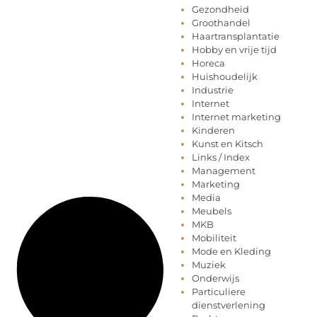
Gezondheid
Groothandel
Haartransplantatie
Hobby en vrije tijd
Horeca
Huishoudelijk
Industrie
Internet
Internet marketing
Kinderen
Kunst en Kitsch
Links / Index
Management
Marketing
Media
Meubels
MKB
Mobiliteit
Mode en Kleding
Muziek
Onderwijs
Particuliere
dienstverlening