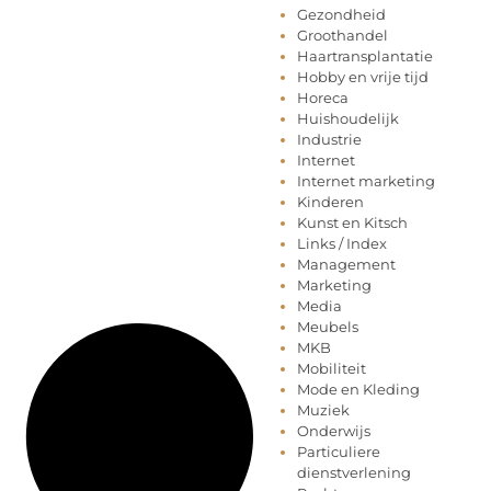
Gezondheid
Groothandel
Haartransplantatie
Hobby en vrije tijd
Horeca
Huishoudelijk
Industrie
Internet
Internet marketing
Kinderen
Kunst en Kitsch
Links / Index
Management
Marketing
Media
Meubels
MKB
Mobiliteit
Mode en Kleding
Muziek
Onderwijs
Particuliere
dienstverlening