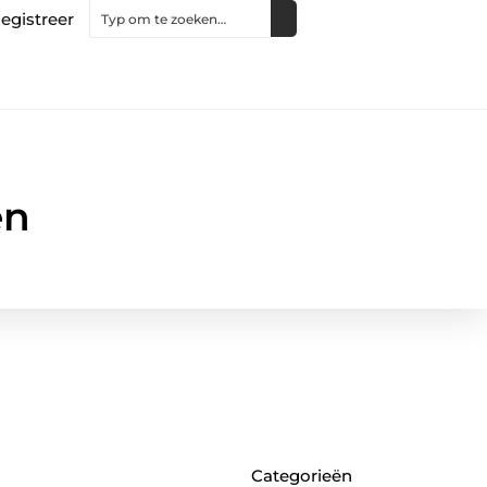
egistreer
en
Categorieën