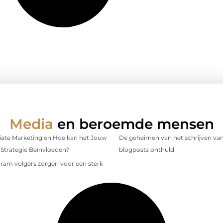
Media
en beroemde mensen
iliate Marketing en Hoe kan het Jouw
De geheimen van het schrijven van
Strategie Beïnvloeden?
blogposts onthuld
gram volgers zorgen voor een sterk