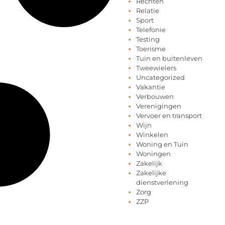
Rechten
Relatie
Sport
Telefonie
Testing
Toerisme
Tuin en buitenleven
Tweewielers
Uncategorized
Vakantie
Verbouwen
Verenigingen
Vervoer en transport
Wijn
Winkelen
Woning en Tuin
Woningen
Zakelijk
Zakelijke
dienstverlening
Zorg
ZZP