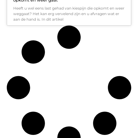
Heeft u wel eens last gehad van kiespijn die opkomt en weer
weggaat? Het kan erg vervelend zijn en u afvragen wat er
aan de hand is. In dit artikel