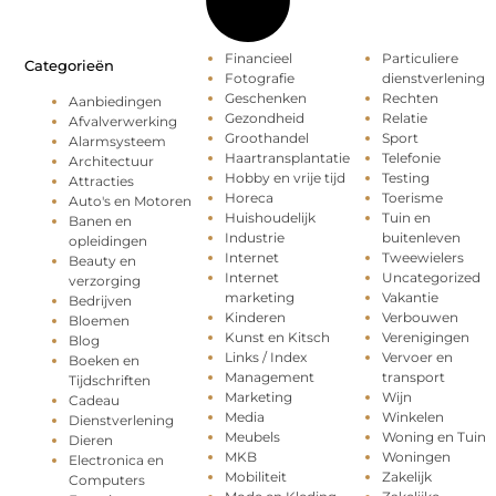
Financieel
Particuliere
Categorieën
Fotografie
dienstverlening
Geschenken
Rechten
Aanbiedingen
Gezondheid
Relatie
Afvalverwerking
Groothandel
Sport
Alarmsysteem
Haartransplantatie
Telefonie
Architectuur
Hobby en vrije tijd
Testing
Attracties
Horeca
Toerisme
Auto's en Motoren
Huishoudelijk
Tuin en
Banen en
Industrie
buitenleven
opleidingen
Internet
Tweewielers
Beauty en
Internet
Uncategorized
verzorging
marketing
Vakantie
Bedrijven
Kinderen
Verbouwen
Bloemen
Kunst en Kitsch
Verenigingen
Blog
Links / Index
Vervoer en
Boeken en
Management
transport
Tijdschriften
Marketing
Wijn
Cadeau
Media
Winkelen
Dienstverlening
Meubels
Woning en Tuin
Dieren
MKB
Woningen
Electronica en
Mobiliteit
Zakelijk
Computers