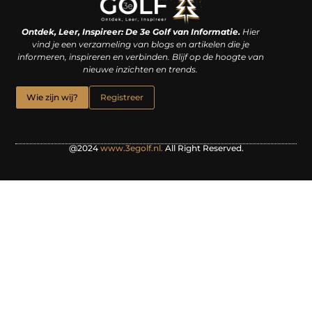
Linkjes kopen: een slimme zet of een dure vergissing?
Kan je geld verdienen met een website? De waarheid achter het digitale verdienmodel
Ontdek, Leer, Inspireer: De 3e Golf van Informatie.
Hier
vind je een verzameling van blogs en artikelen die je
informeren, inspireren en verbinden. Blijf op de hoogte van
nieuwe inzichten en trends.
Wie zijn wij?
Registreer
@2024
www.3egolf.nl.
All Right Reserved.