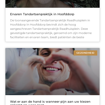
Ervaren Tandartsenpraktijk in Hoofddorp
De toonaangevende Tandartsenpraktijk Raadhuisplein in
Hoofddorp In Hoofddorp bevindt zich de hoog
aangeschreven Tandartsenpraktijk Raadhuisplein. Deze
gevestigde tandartsenpraktijk, geroemd om zijn moderne
faciliteiten en ervaren team, biedt patiënten de beste
GEZONDHEID
Wat er aan de hand is wanneer pijn aan uw kiezen
opkomt en weer gaat