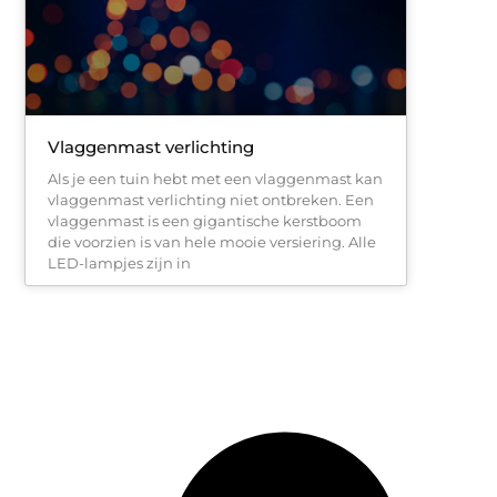
Vlaggenmast verlichting
Als je een tuin hebt met een vlaggenmast kan
vlaggenmast verlichting niet ontbreken. Een
vlaggenmast is een gigantische kerstboom
die voorzien is van hele mooie versiering. Alle
LED-lampjes zijn in