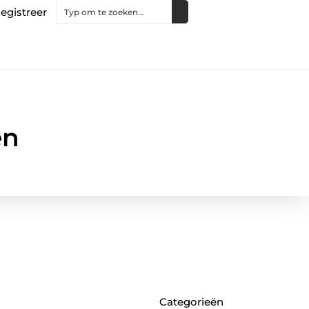
egistreer
en
Categorieën