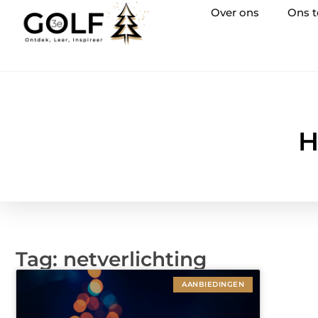
Over ons
Ons 
H
Tag: netverlichting
AANBIEDINGEN