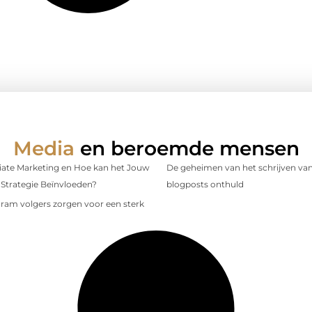
Media
en beroemde mensen
iliate Marketing en Hoe kan het Jouw
De geheimen van het schrijven van
Strategie Beïnvloeden?
blogposts onthuld
gram volgers zorgen voor een sterk