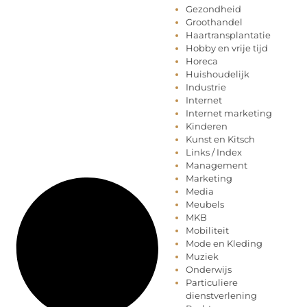
Gezondheid
Groothandel
Haartransplantatie
Hobby en vrije tijd
Horeca
Huishoudelijk
Industrie
Internet
Internet marketing
Kinderen
Kunst en Kitsch
Links / Index
Management
Marketing
Media
Meubels
MKB
Mobiliteit
Mode en Kleding
Muziek
Onderwijs
Particuliere
dienstverlening