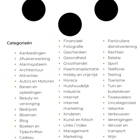
Financieel
Particuliere
Categorieën
Fotografie
dienstverlening
Geschenken
Rechten
Aanbiedingen
Gezondheid
Relatie
Afvalverwerking
Groothandel
Sport
Alarmsysteem
Haartransplantatie
Telefonie
Architectuur
Hobby en vrije tijd
Testing
Attracties
Horeca
Toerisme
Auto's en Motoren
Huishoudelijk
Tuin en
Banen en
Industrie
buitenleven
opleidingen
Internet
Tweewielers
Beauty en
Internet
Uncategorized
verzorging
marketing
Vakantie
Bedrijven
Kinderen
Verbouwen
Bloemen
Kunst en Kitsch
Verenigingen
Blog
Links / Index
Vervoer en
Boeken en
Management
transport
Tijdschriften
Marketing
Wijn
Cadeau