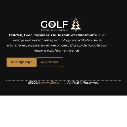
Linkjes kopen: een slimme zet of een dure vergissing?
Kan je geld verdienen met een website? De waarheid achter het digitale verdienmodel
Ontdek, Leer, Inspireer: De 3e Golf van Informatie.
Hier
vind je een verzameling van blogs en artikelen die je
informeren, inspireren en verbinden. Blijf op de hoogte van
nieuwe inzichten en trends.
Wie zijn wij?
Registreer
@2024
www.3egolf.nl.
All Right Reserved.