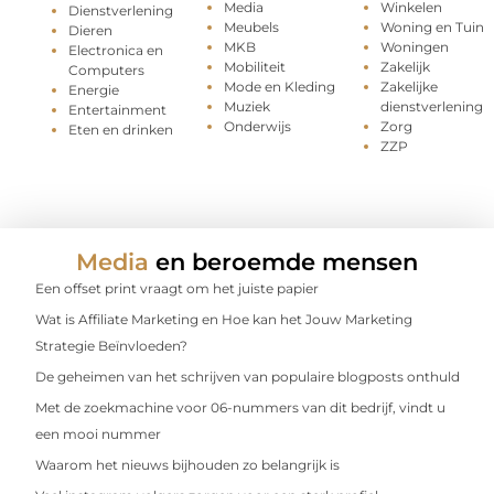
Media
Winkelen
Dienstverlening
Meubels
Woning en Tuin
Dieren
MKB
Woningen
Electronica en
Mobiliteit
Zakelijk
Computers
Mode en Kleding
Zakelijke
Energie
Muziek
dienstverlening
Entertainment
Onderwijs
Zorg
Eten en drinken
ZZP
Media
en beroemde mensen
Een offset print vraagt om het juiste papier
Wat is Affiliate Marketing en Hoe kan het Jouw Marketing
Strategie Beïnvloeden?
De geheimen van het schrijven van populaire blogposts onthuld
Met de zoekmachine voor 06-nummers van dit bedrijf, vindt u
een mooi nummer
Waarom het nieuws bijhouden zo belangrijk is