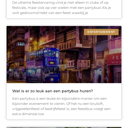
De ultieme feestervaring vind je niet alleen in clubs of op
festivals, maar ook op vier wielen met een partybus! Als je
ooit gedroomd hebt van een feest waarbij je
ENTERTAINMENT
Wat is er zo leuk aan een partybus huren?
Een partybus is een leuke en bijzondere manier om een
bijzonder evenement te vieren. Of het nu een bruiloft,
vrijgezellenfeest of bedrijfsfeest is, een feestbus voegt een
extra dimensie toe