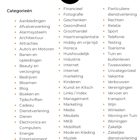
Financieel
Particuliere
Categorieën
Fotografie
dienstverlening
Geschenken
Rechten
Aanbiedingen
Gezondheid
Relatie
Afvalverwerking
Groothandel
Sport
Alarmsysteem
Haartransplantatie
Telefonie
Architectuur
Hobby en vrije tijd
Testing
Attracties
Horeca
Toerisme
Auto's en Motoren
Huishoudelijk
Tuin en
Banen en
Industrie
buitenleven
opleidingen
Internet
Tweewielers
Beauty en
Internet
Uncategorized
verzorging
marketing
Vakantie
Bedrijven
Kinderen
Verbouwen
Bloemen
Kunst en Kitsch
Verenigingen
Blog
Links / Index
Vervoer en
Boeken en
Management
transport
Tijdschriften
Marketing
Wijn
Cadeau
Media
Winkelen
Dienstverlening
Meubels
Woning en Tuin
Dieren
MKB
Woningen
Electronica en
Mobiliteit
Zakelijk
Computers
Mode en Kleding
Zakelijke
Energie
Muziek
dienstverlening
Entertainment