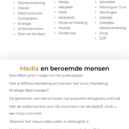
Media
Winkelen
Dienstverlening
Meubels
Woning en Tuin
Dieren
MKB
Woningen
Electronica en
Mobiliteit
Zakelijk
Computers
Mode en Kleding
Zakelijke
Energie
Muziek
dienstverlening
Entertainment
Onderwijs
Zorg
Eten en drinken
ZZP
Media
en beroemde mensen
Een offset print vraagt om het juiste papier
Wat is Affiliate Marketing en Hoe kan het Jouw Marketing
Strategie Beïnvloeden?
De geheimen van het schrijven van populaire blogposts onthuld
Met de zoekmachine voor 06-nummers van dit bedrijf, vindt u
een mooi nummer
Waarom het nieuws bijhouden zo belangrijk is