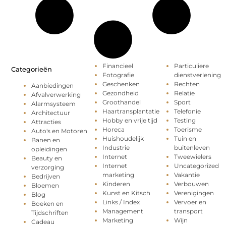
Financieel
Particuliere
Categorieën
Fotografie
dienstverlening
Geschenken
Rechten
Aanbiedingen
Gezondheid
Relatie
Afvalverwerking
Groothandel
Sport
Alarmsysteem
Haartransplantatie
Telefonie
Architectuur
Hobby en vrije tijd
Testing
Attracties
Horeca
Toerisme
Auto's en Motoren
Huishoudelijk
Tuin en
Banen en
Industrie
buitenleven
opleidingen
Internet
Tweewielers
Beauty en
Internet
Uncategorized
verzorging
marketing
Vakantie
Bedrijven
Kinderen
Verbouwen
Bloemen
Kunst en Kitsch
Verenigingen
Blog
Links / Index
Vervoer en
Boeken en
Management
transport
Tijdschriften
Marketing
Wijn
Cadeau