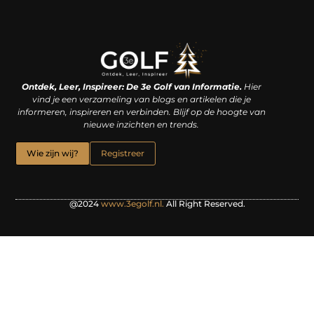
Linkjes kopen: een slimme zet of een dure vergissing?
Kan je geld verdienen met een website? De waarheid achter het digitale verdienmodel
Ontdek, Leer, Inspireer: De 3e Golf van Informatie.
Hier
vind je een verzameling van blogs en artikelen die je
informeren, inspireren en verbinden. Blijf op de hoogte van
nieuwe inzichten en trends.
Wie zijn wij?
Registreer
@2024
www.3egolf.nl.
All Right Reserved.