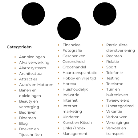
Financieel
Particuliere
Categorieën
Fotografie
dienstverlening
Geschenken
Rechten
Aanbiedingen
Gezondheid
Relatie
Afvalverwerking
Groothandel
Sport
Alarmsysteem
Haartransplantatie
Telefonie
Architectuur
Hobby en vrije tijd
Testing
Attracties
Horeca
Toerisme
Auto's en Motoren
Huishoudelijk
Tuin en
Banen en
Industrie
buitenleven
opleidingen
Internet
Tweewielers
Beauty en
Internet
Uncategorized
verzorging
marketing
Vakantie
Bedrijven
Kinderen
Verbouwen
Bloemen
Kunst en Kitsch
Verenigingen
Blog
Links / Index
Vervoer en
Boeken en
Management
transport
Tijdschriften