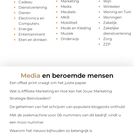
Marketing
Wijn
Cadeau
Media
Winkelen
Dienstverlening
Meubels
Woning en Tuin
Dieren
MKB
Woningen
Electronica en
Mobiliteit
Zakelijk
Computers
Mode en Kleding
Zakelijke
Energie
Muziek
dienstverlening
Entertainment
Onderwijs
Zorg
Eten en drinken
ZZP
Media
en beroemde mensen
Een offset print vraagt om het juiste papier
Wat is Affiliate Marketing en Hoe kan het Jouw Marketing
Strategie Beïnvloeden?
De geheimen van het schrijven van populaire blogposts onthuld
Met de zoekmachine voor 06-nummers van dit bedrijf, vindt u
een mooi nummer
Waarom het nieuws bijhouden zo belangrijk is