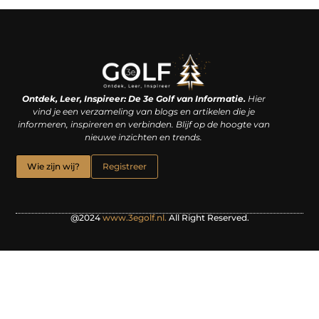
Linkjes kopen: een slimme zet of een dure vergissing?
Kan je geld verdienen met een website? De waarheid achter het digitale verdienmodel
Ontdek, Leer, Inspireer: De 3e Golf van Informatie.
Hier
vind je een verzameling van blogs en artikelen die je
informeren, inspireren en verbinden. Blijf op de hoogte van
nieuwe inzichten en trends.
Wie zijn wij?
Registreer
@2024
www.3egolf.nl.
All Right Reserved.