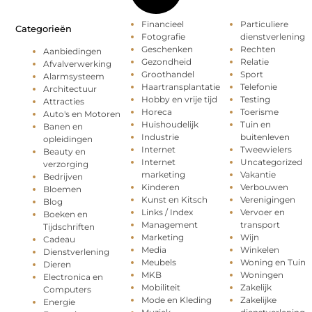
Financieel
Particuliere
Categorieën
Fotografie
dienstverlening
Geschenken
Rechten
Aanbiedingen
Gezondheid
Relatie
Afvalverwerking
Groothandel
Sport
Alarmsysteem
Haartransplantatie
Telefonie
Architectuur
Hobby en vrije tijd
Testing
Attracties
Horeca
Toerisme
Auto's en Motoren
Huishoudelijk
Tuin en
Banen en
Industrie
buitenleven
opleidingen
Internet
Tweewielers
Beauty en
Internet
Uncategorized
verzorging
marketing
Vakantie
Bedrijven
Kinderen
Verbouwen
Bloemen
Kunst en Kitsch
Verenigingen
Blog
Links / Index
Vervoer en
Boeken en
Management
transport
Tijdschriften
Marketing
Wijn
Cadeau
Media
Winkelen
Dienstverlening
Meubels
Woning en Tuin
Dieren
MKB
Woningen
Electronica en
Mobiliteit
Zakelijk
Computers
Mode en Kleding
Zakelijke
Energie