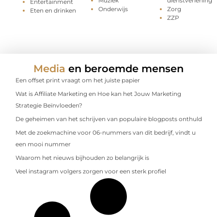
Muziek
dienstverlening
Entertainment
Onderwijs
Zorg
Eten en drinken
ZZP
Media
en beroemde mensen
Een offset print vraagt om het juiste papier
Wat is Affiliate Marketing en Hoe kan het Jouw Marketing
Strategie Beïnvloeden?
De geheimen van het schrijven van populaire blogposts onthuld
Met de zoekmachine voor 06-nummers van dit bedrijf, vindt u
een mooi nummer
Waarom het nieuws bijhouden zo belangrijk is
Veel instagram volgers zorgen voor een sterk profiel