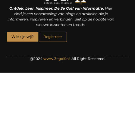
Linkjes kopen: een slimme zet of een dure vergissing?
Kan je geld verdienen met een website? De waarheid achter het digitale verdienmodel
Ontdek, Leer, Inspireer: De 3e Golf van Informatie.
Hier
vind je een verzameling van blogs en artikelen die je
informeren, inspireren en verbinden. Blijf op de hoogte van
nieuwe inzichten en trends.
Wie zijn wij?
Registreer
@2024
www.3egolf.nl.
All Right Reserved.