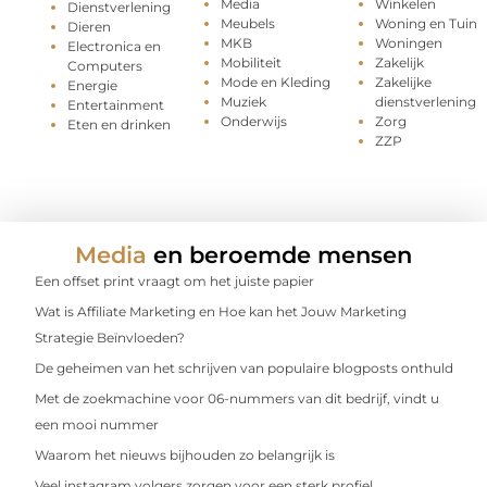
Media
Winkelen
Dienstverlening
Meubels
Woning en Tuin
Dieren
MKB
Woningen
Electronica en
Mobiliteit
Zakelijk
Computers
Mode en Kleding
Zakelijke
Energie
Muziek
dienstverlening
Entertainment
Onderwijs
Zorg
Eten en drinken
ZZP
Media
en beroemde mensen
Een offset print vraagt om het juiste papier
Wat is Affiliate Marketing en Hoe kan het Jouw Marketing
Strategie Beïnvloeden?
De geheimen van het schrijven van populaire blogposts onthuld
Met de zoekmachine voor 06-nummers van dit bedrijf, vindt u
een mooi nummer
Waarom het nieuws bijhouden zo belangrijk is
Veel instagram volgers zorgen voor een sterk profiel