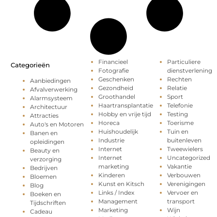
Financieel
Particuliere
Categorieën
Fotografie
dienstverlening
Geschenken
Rechten
Aanbiedingen
Gezondheid
Relatie
Afvalverwerking
Groothandel
Sport
Alarmsysteem
Haartransplantatie
Telefonie
Architectuur
Hobby en vrije tijd
Testing
Attracties
Horeca
Toerisme
Auto's en Motoren
Huishoudelijk
Tuin en
Banen en
Industrie
buitenleven
opleidingen
Internet
Tweewielers
Beauty en
Internet
Uncategorized
verzorging
marketing
Vakantie
Bedrijven
Kinderen
Verbouwen
Bloemen
Kunst en Kitsch
Verenigingen
Blog
Links / Index
Vervoer en
Boeken en
Management
transport
Tijdschriften
Marketing
Wijn
Cadeau