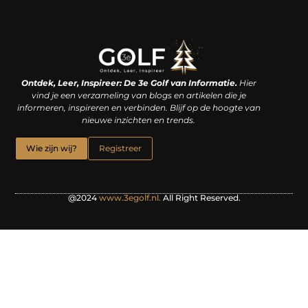
Linkjes kopen: een slimme zet of een dure vergissing?
Kan je geld verdienen met een website? De waarheid achter het digitale verdienmodel
Ontdek, Leer, Inspireer: De 3e Golf van Informatie.
Hier
vind je een verzameling van blogs en artikelen die je
informeren, inspireren en verbinden. Blijf op de hoogte van
nieuwe inzichten en trends.
Wie zijn wij?
Registreer
@2024
www.3egolf.nl.
All Right Reserved.