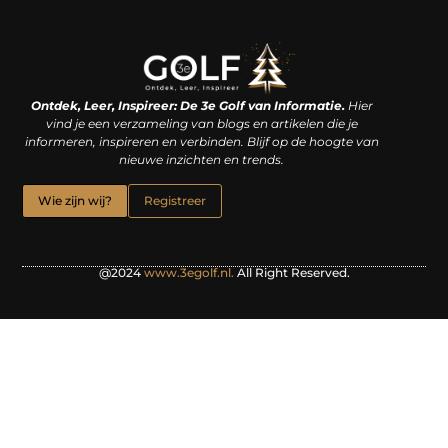
Linkjes kopen: een slimme zet of een dure vergissing?
Kan je geld verdienen met een website? De waarheid achter het digitale verdienmodel
Ontdek, Leer, Inspireer: De 3e Golf van Informatie.
Hier
vind je een verzameling van blogs en artikelen die je
informeren, inspireren en verbinden. Blijf op de hoogte van
nieuwe inzichten en trends.
Wie zijn wij?
Registreer
@2024
www.3egolf.nl.
All Right Reserved.