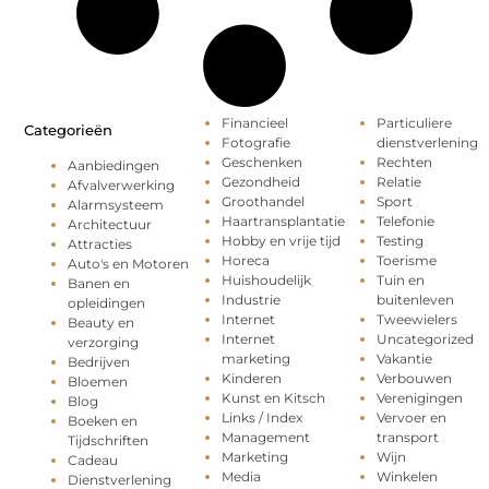
Financieel
Particuliere
Categorieën
Fotografie
dienstverlening
Geschenken
Rechten
Aanbiedingen
Gezondheid
Relatie
Afvalverwerking
Groothandel
Sport
Alarmsysteem
Haartransplantatie
Telefonie
Architectuur
Hobby en vrije tijd
Testing
Attracties
Horeca
Toerisme
Auto's en Motoren
Huishoudelijk
Tuin en
Banen en
Industrie
buitenleven
opleidingen
Internet
Tweewielers
Beauty en
Internet
Uncategorized
verzorging
marketing
Vakantie
Bedrijven
Kinderen
Verbouwen
Bloemen
Kunst en Kitsch
Verenigingen
Blog
Links / Index
Vervoer en
Boeken en
Management
transport
Tijdschriften
Marketing
Wijn
Cadeau
Media
Winkelen
Dienstverlening