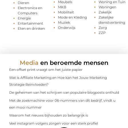
Meubels
Woning en Tuin
Dieren
MKB
Woningen
Electronica en
Mobiliteit
Zakelijk
Computers
Mode en Kleding
Zakelijke
Energie
Muziek
dienstverlening
Entertainment
Onderwijs
Zorg
Eten en drinken
ZZP
Media
en beroemde mensen
Een offset print vraagt om het juiste papier
Wat is Affiliate Marketing en Hoe kan het Jouw Marketing
Strategie Beïnvloeden?
De geheimen van het schrijven van populaire blogposts onthuld
Met de zoekmachine voor 06-nummers van dit bedrijf, vindt u
een mooi nummer
Waarom het nieuws bijhouden zo belangrijk is
Veel instagram volgers zorgen voor een sterk profiel