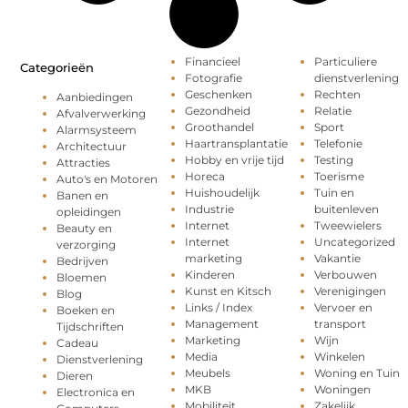
Financieel
Particuliere
Categorieën
Fotografie
dienstverlening
Geschenken
Rechten
Aanbiedingen
Gezondheid
Relatie
Afvalverwerking
Groothandel
Sport
Alarmsysteem
Haartransplantatie
Telefonie
Architectuur
Hobby en vrije tijd
Testing
Attracties
Horeca
Toerisme
Auto's en Motoren
Huishoudelijk
Tuin en
Banen en
Industrie
buitenleven
opleidingen
Internet
Tweewielers
Beauty en
Internet
Uncategorized
verzorging
marketing
Vakantie
Bedrijven
Kinderen
Verbouwen
Bloemen
Kunst en Kitsch
Verenigingen
Blog
Links / Index
Vervoer en
Boeken en
Management
transport
Tijdschriften
Marketing
Wijn
Cadeau
Media
Winkelen
Dienstverlening
Meubels
Woning en Tuin
Dieren
MKB
Woningen
Electronica en
Mobiliteit
Zakelijk