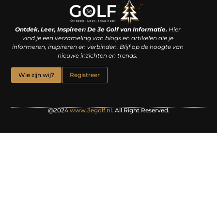
Linkjes kopen: een slimme zet of een dure vergissing?
Kan je geld verdienen met een website? De waarheid achter het digitale verdienmodel
Ontdek, Leer, Inspireer: De 3e Golf van Informatie.
Hier
vind je een verzameling van blogs en artikelen die je
informeren, inspireren en verbinden. Blijf op de hoogte van
nieuwe inzichten en trends.
Wie zijn wij?
Registreer
@2024
www.3egolf.nl.
All Right Reserved.