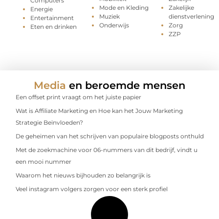
Computers
Mode en Kleding
Zakelijke
Energie
Muziek
dienstverlening
Entertainment
Onderwijs
Zorg
Eten en drinken
ZZP
Media
en beroemde mensen
Een offset print vraagt om het juiste papier
Wat is Affiliate Marketing en Hoe kan het Jouw Marketing
Strategie Beïnvloeden?
De geheimen van het schrijven van populaire blogposts onthuld
Met de zoekmachine voor 06-nummers van dit bedrijf, vindt u
een mooi nummer
Waarom het nieuws bijhouden zo belangrijk is
Veel instagram volgers zorgen voor een sterk profiel