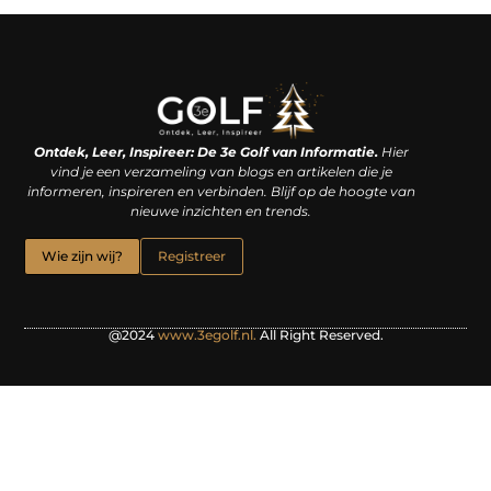
Linkjes kopen: een slimme zet of een dure vergissing?
Kan je geld verdienen met een website? De waarheid achter het digitale verdienmodel
Ontdek, Leer, Inspireer: De 3e Golf van Informatie.
Hier
vind je een verzameling van blogs en artikelen die je
informeren, inspireren en verbinden. Blijf op de hoogte van
nieuwe inzichten en trends.
Wie zijn wij?
Registreer
@2024
www.3egolf.nl.
All Right Reserved.