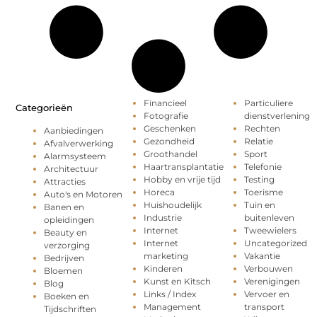
Financieel
Particuliere
Categorieën
Fotografie
dienstverlening
Geschenken
Rechten
Aanbiedingen
Gezondheid
Relatie
Afvalverwerking
Groothandel
Sport
Alarmsysteem
Haartransplantatie
Telefonie
Architectuur
Hobby en vrije tijd
Testing
Attracties
Horeca
Toerisme
Auto's en Motoren
Huishoudelijk
Tuin en
Banen en
Industrie
buitenleven
opleidingen
Internet
Tweewielers
Beauty en
Internet
Uncategorized
verzorging
marketing
Vakantie
Bedrijven
Kinderen
Verbouwen
Bloemen
Kunst en Kitsch
Verenigingen
Blog
Links / Index
Vervoer en
Boeken en
Management
transport
Tijdschriften