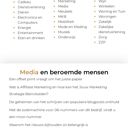
Marketing
Wijn
Cadeau
Media
Winkelen
Dienstverlening
Meubels
Woning en Tuin
Dieren
MKB
Woningen
Electronica en
Mobiliteit
Zakelijk
Computers
Mode en Kleding
Zakelijke
Energie
Muziek
dienstverlening
Entertainment
Onderwijs
Zorg
Eten en drinken
ZZP
Media
en beroemde mensen
Een offset print vraagt om het juiste papier
Wat is Affiliate Marketing en Hoe kan het Jouw Marketing
Strategie Beïnvloeden?
De geheimen van het schrijven van populaire blogposts onthuld
Met de zoekmachine voor 06-nummers van dit bedrijf, vindt u
een mooi nummer
Waarom het nieuws bijhouden zo belangrijk is