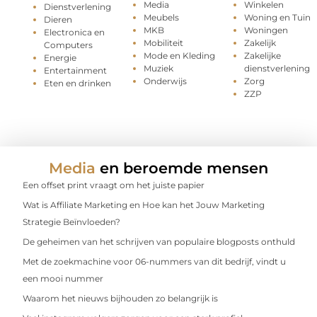
Media
Winkelen
Dienstverlening
Meubels
Woning en Tuin
Dieren
MKB
Woningen
Electronica en
Mobiliteit
Zakelijk
Computers
Mode en Kleding
Zakelijke
Energie
Muziek
dienstverlening
Entertainment
Onderwijs
Zorg
Eten en drinken
ZZP
Media
en beroemde mensen
Een offset print vraagt om het juiste papier
Wat is Affiliate Marketing en Hoe kan het Jouw Marketing
Strategie Beïnvloeden?
De geheimen van het schrijven van populaire blogposts onthuld
Met de zoekmachine voor 06-nummers van dit bedrijf, vindt u
een mooi nummer
Waarom het nieuws bijhouden zo belangrijk is