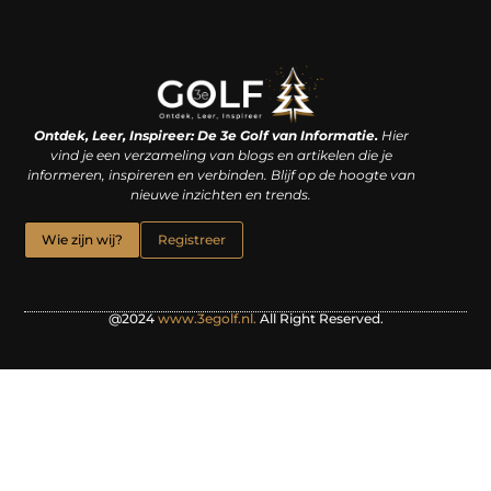
Linkjes kopen: een slimme zet of een dure vergissing?
Kan je geld verdienen met een website? De waarheid achter het digitale verdienmodel
Ontdek, Leer, Inspireer: De 3e Golf van Informatie.
Hier
vind je een verzameling van blogs en artikelen die je
informeren, inspireren en verbinden. Blijf op de hoogte van
nieuwe inzichten en trends.
Wie zijn wij?
Registreer
@2024
www.3egolf.nl.
All Right Reserved.