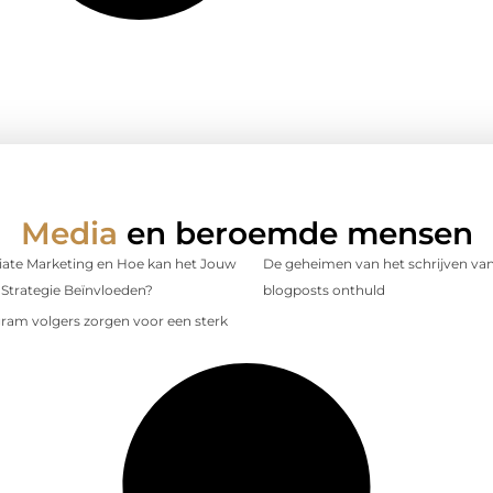
Media
en beroemde mensen
iliate Marketing en Hoe kan het Jouw
De geheimen van het schrijven van
Strategie Beïnvloeden?
blogposts onthuld
gram volgers zorgen voor een sterk