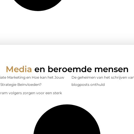
Media
en beroemde mensen
iliate Marketing en Hoe kan het Jouw
De geheimen van het schrijven van
Strategie Beïnvloeden?
blogposts onthuld
gram volgers zorgen voor een sterk