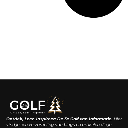
Ontdek, Leer, Inspireer: De 3e Golf van Informatie.
Hier
vind je een verzameling van blogs en artikelen die je