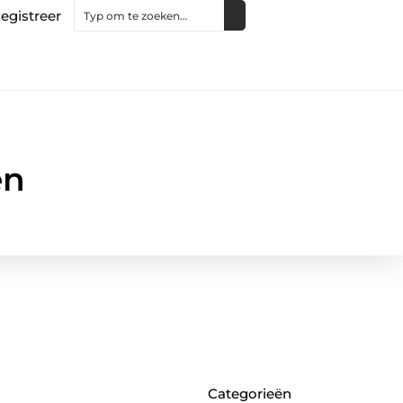
egistreer
en
Categorieën