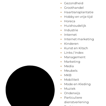
Gezondheid
Groothandel
Haartransplantatie
Hobby en vrije tijd
Horeca
Huishoudelijk
Industrie
Internet
Internet marketing
Kinderen
Kunst en Kitsch
Links / Index
Management
Marketing
Media
Meubels
MKB
Mobiliteit
Mode en Kleding
Muziek
Onderwijs
Particuliere
dienstverlening