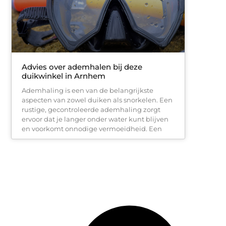
Advies over ademhalen bij deze
duikwinkel in Arnhem
Ademhaling is een van de belangrijkste
aspecten van zowel duiken als snorkelen. Een
rustige, gecontroleerde ademhaling zorgt
ervoor dat je langer onder water kunt blijven
en voorkomt onnodige vermoeidheid. Een