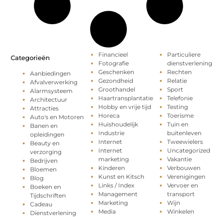
Financieel
Particuliere
Categorieën
Fotografie
dienstverlening
Geschenken
Rechten
Aanbiedingen
Gezondheid
Relatie
Afvalverwerking
Groothandel
Sport
Alarmsysteem
Haartransplantatie
Telefonie
Architectuur
Hobby en vrije tijd
Testing
Attracties
Horeca
Toerisme
Auto's en Motoren
Huishoudelijk
Tuin en
Banen en
Industrie
buitenleven
opleidingen
Internet
Tweewielers
Beauty en
Internet
Uncategorized
verzorging
marketing
Vakantie
Bedrijven
Kinderen
Verbouwen
Bloemen
Kunst en Kitsch
Verenigingen
Blog
Links / Index
Vervoer en
Boeken en
Management
transport
Tijdschriften
Marketing
Wijn
Cadeau
Media
Winkelen
Dienstverlening