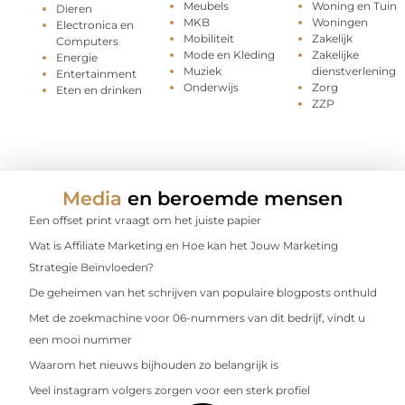
Meubels
Woning en Tuin
Dieren
MKB
Woningen
Electronica en
Mobiliteit
Zakelijk
Computers
Mode en Kleding
Zakelijke
Energie
Muziek
dienstverlening
Entertainment
Onderwijs
Zorg
Eten en drinken
ZZP
Media
en beroemde mensen
Een offset print vraagt om het juiste papier
Wat is Affiliate Marketing en Hoe kan het Jouw Marketing
Strategie Beïnvloeden?
De geheimen van het schrijven van populaire blogposts onthuld
Met de zoekmachine voor 06-nummers van dit bedrijf, vindt u
een mooi nummer
Waarom het nieuws bijhouden zo belangrijk is
Veel instagram volgers zorgen voor een sterk profiel