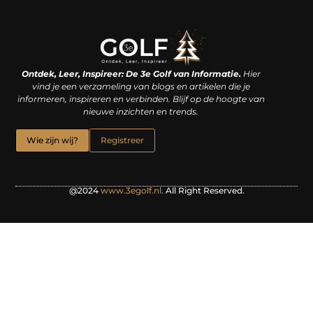
Linkjes kopen: een slimme zet of een dure vergissing?
Kan je geld verdienen met een website? De waarheid achter het digitale verdienmodel
Ontdek, Leer, Inspireer: De 3e Golf van Informatie.
Hier
vind je een verzameling van blogs en artikelen die je
informeren, inspireren en verbinden. Blijf op de hoogte van
nieuwe inzichten en trends.
Wie zijn wij?
Registreer
@2024
www.3egolf.nl.
All Right Reserved.