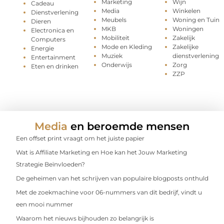
Marketing
Wijn
Cadeau
Media
Winkelen
Dienstverlening
Meubels
Woning en Tuin
Dieren
MKB
Woningen
Electronica en
Mobiliteit
Zakelijk
Computers
Mode en Kleding
Zakelijke
Energie
Muziek
dienstverlening
Entertainment
Onderwijs
Zorg
Eten en drinken
ZZP
Media
en beroemde mensen
Een offset print vraagt om het juiste papier
Wat is Affiliate Marketing en Hoe kan het Jouw Marketing
Strategie Beïnvloeden?
De geheimen van het schrijven van populaire blogposts onthuld
Met de zoekmachine voor 06-nummers van dit bedrijf, vindt u
een mooi nummer
Waarom het nieuws bijhouden zo belangrijk is