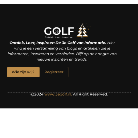
Linkjes kopen: een slimme zet of een dure vergissing?
Kan je geld verdienen met een website? De waarheid achter het digitale verdienmodel
Ontdek, Leer, Inspireer: De 3e Golf van Informatie.
Hier
vind je een verzameling van blogs en artikelen die je
informeren, inspireren en verbinden. Blijf op de hoogte van
nieuwe inzichten en trends.
Wie zijn wij?
Registreer
@2024
www.3egolf.nl.
All Right Reserved.