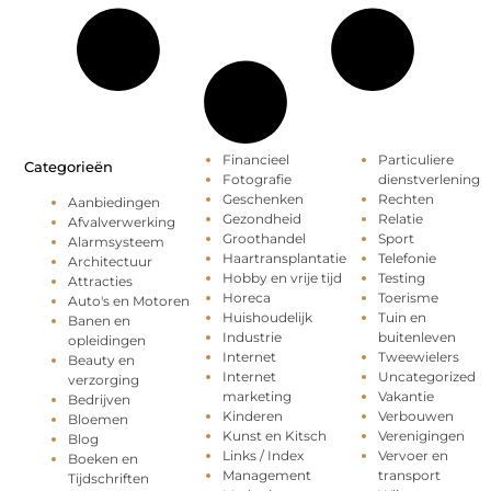
Financieel
Particuliere
Categorieën
Fotografie
dienstverlening
Geschenken
Rechten
Aanbiedingen
Gezondheid
Relatie
Afvalverwerking
Groothandel
Sport
Alarmsysteem
Haartransplantatie
Telefonie
Architectuur
Hobby en vrije tijd
Testing
Attracties
Horeca
Toerisme
Auto's en Motoren
Huishoudelijk
Tuin en
Banen en
Industrie
buitenleven
opleidingen
Internet
Tweewielers
Beauty en
Internet
Uncategorized
verzorging
marketing
Vakantie
Bedrijven
Kinderen
Verbouwen
Bloemen
Kunst en Kitsch
Verenigingen
Blog
Links / Index
Vervoer en
Boeken en
Management
transport
Tijdschriften