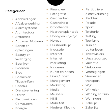
Financieel
Particuliere
Categorieën
Fotografie
dienstverlening
Geschenken
Rechten
Aanbiedingen
Gezondheid
Relatie
Afvalverwerking
Groothandel
Sport
Alarmsysteem
Haartransplantatie
Telefonie
Architectuur
Hobby en vrije tijd
Testing
Attracties
Horeca
Toerisme
Auto's en Motoren
Huishoudelijk
Tuin en
Banen en
Industrie
buitenleven
opleidingen
Internet
Tweewielers
Beauty en
Internet
Uncategorized
verzorging
marketing
Vakantie
Bedrijven
Kinderen
Verbouwen
Bloemen
Kunst en Kitsch
Verenigingen
Blog
Links / Index
Vervoer en
Boeken en
Management
transport
Tijdschriften
Marketing
Wijn
Cadeau
Media
Winkelen
Dienstverlening
Meubels
Woning en Tuin
Dieren
MKB
Woningen
Electronica en
Mobiliteit
Zakelijk
Computers
Mode en Kleding
Zakelijke
Energie