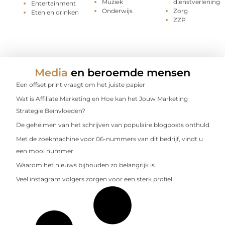
Muziek
dienstverlening
Entertainment
Onderwijs
Zorg
Eten en drinken
ZZP
Media
en beroemde mensen
Een offset print vraagt om het juiste papier
Wat is Affiliate Marketing en Hoe kan het Jouw Marketing
Strategie Beïnvloeden?
De geheimen van het schrijven van populaire blogposts onthuld
Met de zoekmachine voor 06-nummers van dit bedrijf, vindt u
een mooi nummer
Waarom het nieuws bijhouden zo belangrijk is
Veel instagram volgers zorgen voor een sterk profiel