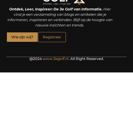
Linkjes kopen: een slimme zet of een dure vergissing?
Kan je geld verdienen met een website? De waarheid achter het digitale verdienmodel
Ontdek, Leer, Inspireer: De 3e Golf van Informatie.
Hier
vind je een verzameling van blogs en artikelen die je
informeren, inspireren en verbinden. Blijf op de hoogte van
nieuwe inzichten en trends.
Wie zijn wij?
Registreer
@2024
www.3egolf.nl.
All Right Reserved.