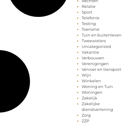
Rechten
Relatie
Sport
Telefonie
Testing
Toerisme
Tuin en buitenleven
Tweewielers
Uncategorized
Vakantie
Verbouwen
Verenigingen
Vervoer en transport
Wijn
Winkelen
Woning en Tuin
Woningen
Zakelijk
Zakelijke
dienstverlening
Zorg
ZZP