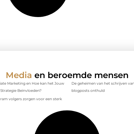
Media
en beroemde mensen
iliate Marketing en Hoe kan het Jouw
De geheimen van het schrijven van
Strategie Beïnvloeden?
blogposts onthuld
gram volgers zorgen voor een sterk