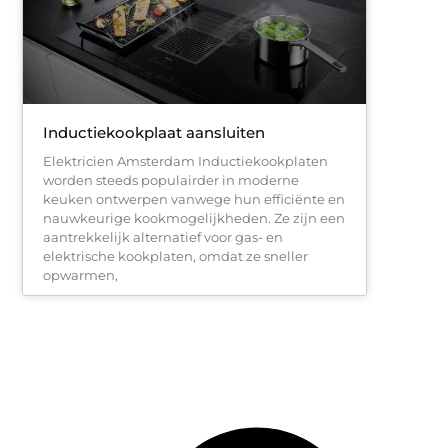
Inductiekookplaat aansluiten
Elektricien Amsterdam Inductiekookplaten
worden steeds populairder in moderne
keuken ontwerpen vanwege hun efficiënte en
nauwkeurige kookmogelijkheden. Ze zijn een
aantrekkelijk alternatief voor gas- en
elektrische kookplaten, omdat ze sneller
opwarmen,