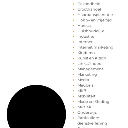
Gezondheid
Groothandel
Haartransplantatie
Hobby en vrije tijd
Horeca
Huishoudelijk
Industrie
Internet
Internet marketing
Kinderen
Kunst en Kitsch
Links / Index
Management
Marketing
Media
Meubels
MKB
Mobiliteit
Mode en Kleding
Muziek
Onderwijs
Particuliere
dienstverlening