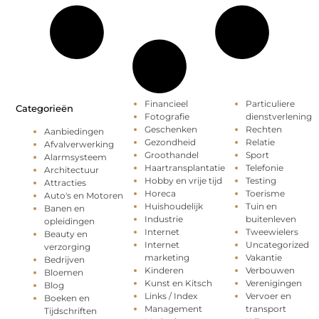
Financieel
Particuliere
Categorieën
Fotografie
dienstverlening
Geschenken
Rechten
Aanbiedingen
Gezondheid
Relatie
Afvalverwerking
Groothandel
Sport
Alarmsysteem
Haartransplantatie
Telefonie
Architectuur
Hobby en vrije tijd
Testing
Attracties
Horeca
Toerisme
Auto's en Motoren
Huishoudelijk
Tuin en
Banen en
Industrie
buitenleven
opleidingen
Internet
Tweewielers
Beauty en
Internet
Uncategorized
verzorging
marketing
Vakantie
Bedrijven
Kinderen
Verbouwen
Bloemen
Kunst en Kitsch
Verenigingen
Blog
Links / Index
Vervoer en
Boeken en
Management
transport
Tijdschriften