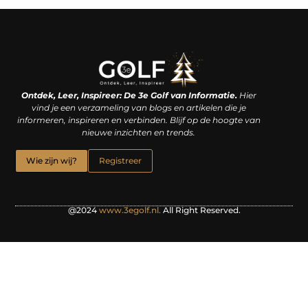
Linkjes kopen: een slimme zet of een dure vergissing?
Kan je geld verdienen met een website? De waarheid achter het digitale verdienmodel
Ontdek, Leer, Inspireer: De 3e Golf van Informatie.
Hier
vind je een verzameling van blogs en artikelen die je
informeren, inspireren en verbinden. Blijf op de hoogte van
nieuwe inzichten en trends.
Wie zijn wij?
Registreer
@2024
www.3egolf.nl.
All Right Reserved.