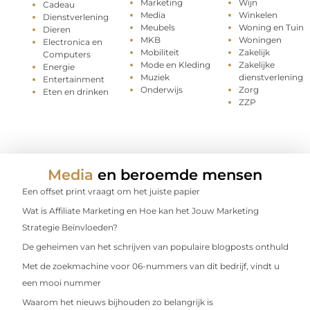
Marketing
Wijn
Cadeau
Media
Winkelen
Dienstverlening
Meubels
Woning en Tuin
Dieren
MKB
Woningen
Electronica en
Mobiliteit
Zakelijk
Computers
Mode en Kleding
Zakelijke
Energie
Muziek
dienstverlening
Entertainment
Onderwijs
Zorg
Eten en drinken
ZZP
Media
en beroemde mensen
Een offset print vraagt om het juiste papier
Wat is Affiliate Marketing en Hoe kan het Jouw Marketing
Strategie Beïnvloeden?
De geheimen van het schrijven van populaire blogposts onthuld
Met de zoekmachine voor 06-nummers van dit bedrijf, vindt u
een mooi nummer
Waarom het nieuws bijhouden zo belangrijk is