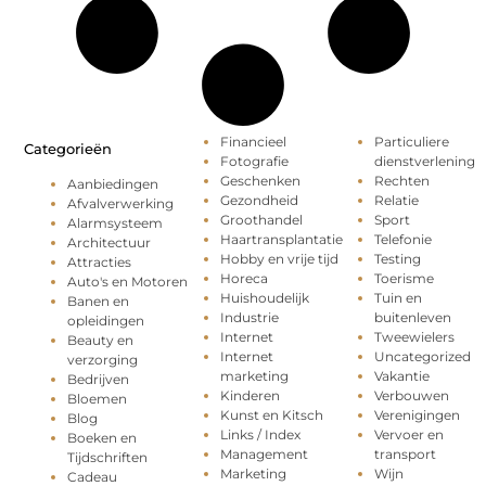
Financieel
Particuliere
Categorieën
Fotografie
dienstverlening
Geschenken
Rechten
Aanbiedingen
Gezondheid
Relatie
Afvalverwerking
Groothandel
Sport
Alarmsysteem
Haartransplantatie
Telefonie
Architectuur
Hobby en vrije tijd
Testing
Attracties
Horeca
Toerisme
Auto's en Motoren
Huishoudelijk
Tuin en
Banen en
Industrie
buitenleven
opleidingen
Internet
Tweewielers
Beauty en
Internet
Uncategorized
verzorging
marketing
Vakantie
Bedrijven
Kinderen
Verbouwen
Bloemen
Kunst en Kitsch
Verenigingen
Blog
Links / Index
Vervoer en
Boeken en
Management
transport
Tijdschriften
Marketing
Wijn
Cadeau