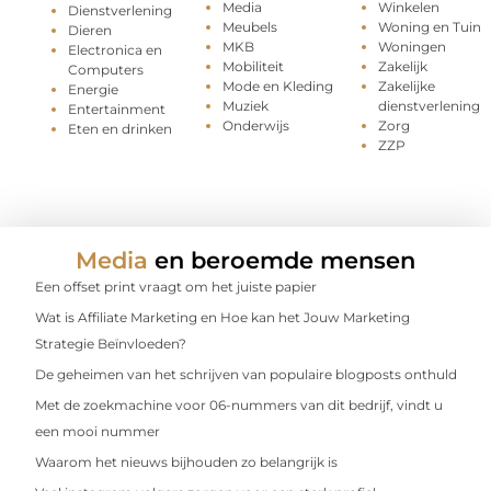
Media
Winkelen
Dienstverlening
Meubels
Woning en Tuin
Dieren
MKB
Woningen
Electronica en
Mobiliteit
Zakelijk
Computers
Mode en Kleding
Zakelijke
Energie
Muziek
dienstverlening
Entertainment
Onderwijs
Zorg
Eten en drinken
ZZP
Media
en beroemde mensen
Een offset print vraagt om het juiste papier
Wat is Affiliate Marketing en Hoe kan het Jouw Marketing
Strategie Beïnvloeden?
De geheimen van het schrijven van populaire blogposts onthuld
Met de zoekmachine voor 06-nummers van dit bedrijf, vindt u
een mooi nummer
Waarom het nieuws bijhouden zo belangrijk is