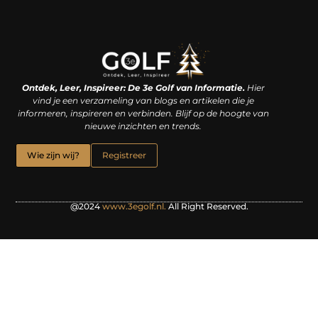
Linkjes kopen: een slimme zet of een dure vergissing?
Kan je geld verdienen met een website? De waarheid achter het digitale verdienmodel
Ontdek, Leer, Inspireer: De 3e Golf van Informatie.
Hier
vind je een verzameling van blogs en artikelen die je
informeren, inspireren en verbinden. Blijf op de hoogte van
nieuwe inzichten en trends.
Wie zijn wij?
Registreer
@2024
www.3egolf.nl.
All Right Reserved.