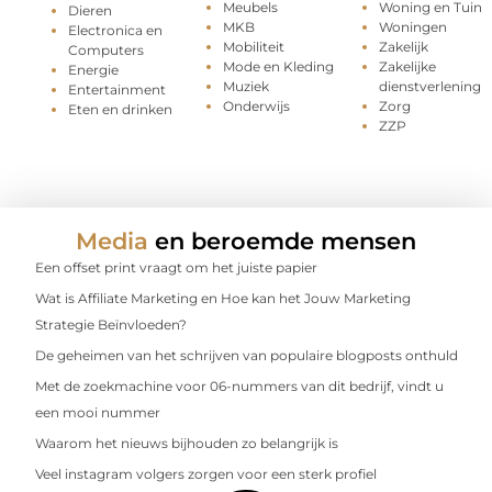
Meubels
Woning en Tuin
Dieren
MKB
Woningen
Electronica en
Mobiliteit
Zakelijk
Computers
Mode en Kleding
Zakelijke
Energie
Muziek
dienstverlening
Entertainment
Onderwijs
Zorg
Eten en drinken
ZZP
Media
en beroemde mensen
Een offset print vraagt om het juiste papier
Wat is Affiliate Marketing en Hoe kan het Jouw Marketing
Strategie Beïnvloeden?
De geheimen van het schrijven van populaire blogposts onthuld
Met de zoekmachine voor 06-nummers van dit bedrijf, vindt u
een mooi nummer
Waarom het nieuws bijhouden zo belangrijk is
Veel instagram volgers zorgen voor een sterk profiel