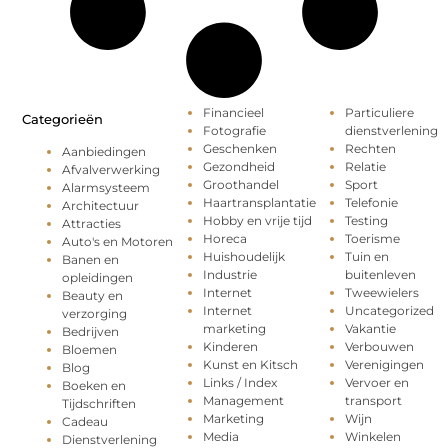
Financieel
Particuliere
Categorieën
Fotografie
dienstverlening
Geschenken
Rechten
Aanbiedingen
Gezondheid
Relatie
Afvalverwerking
Groothandel
Sport
Alarmsysteem
Haartransplantatie
Telefonie
Architectuur
Hobby en vrije tijd
Testing
Attracties
Horeca
Toerisme
Auto's en Motoren
Huishoudelijk
Tuin en
Banen en
Industrie
buitenleven
opleidingen
Internet
Tweewielers
Beauty en
Internet
Uncategorized
verzorging
marketing
Vakantie
Bedrijven
Kinderen
Verbouwen
Bloemen
Kunst en Kitsch
Verenigingen
Blog
Links / Index
Vervoer en
Boeken en
Management
transport
Tijdschriften
Marketing
Wijn
Cadeau
Media
Winkelen
Dienstverlening