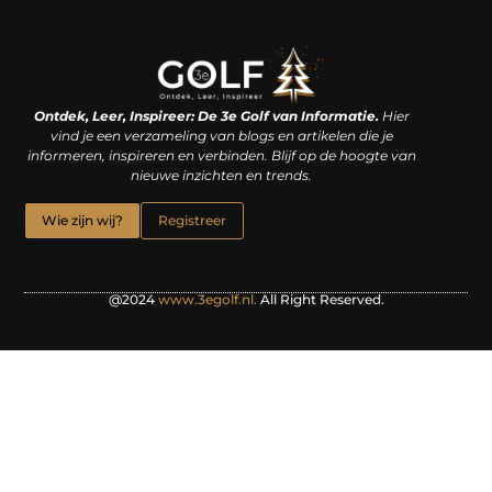
Linkjes kopen: een slimme zet of een dure vergissing?
Kan je geld verdienen met een website? De waarheid achter het digitale verdienmodel
Ontdek, Leer, Inspireer: De 3e Golf van Informatie.
Hier
vind je een verzameling van blogs en artikelen die je
informeren, inspireren en verbinden. Blijf op de hoogte van
nieuwe inzichten en trends.
Wie zijn wij?
Registreer
@2024
www.3egolf.nl.
All Right Reserved.