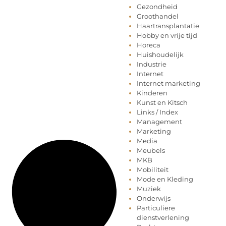
Gezondheid
Groothandel
Haartransplantatie
Hobby en vrije tijd
Horeca
Huishoudelijk
Industrie
Internet
Internet marketing
Kinderen
Kunst en Kitsch
Links / Index
Management
Marketing
Media
Meubels
MKB
Mobiliteit
Mode en Kleding
Muziek
Onderwijs
Particuliere
dienstverlening