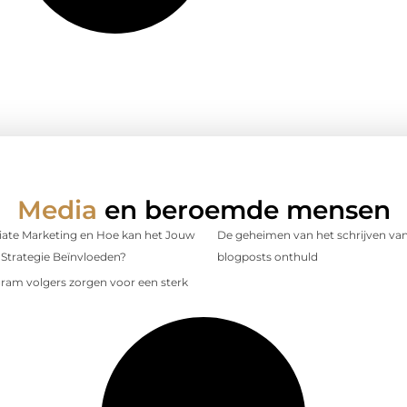
Media
en beroemde mensen
iliate Marketing en Hoe kan het Jouw
De geheimen van het schrijven van
Strategie Beïnvloeden?
blogposts onthuld
gram volgers zorgen voor een sterk