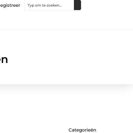
egistreer
en
Categorieën