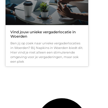
Vind jouw unieke vergaderlocatie in
Woerden
Ben jij op zoek naar unieke vergaderlocaties
in Woerden? Bij Napkins in Woerden biedt dit.
Hier vind je niet alleen een stimulerende
omgeving voor je vergaderingen, maar ook
een plek