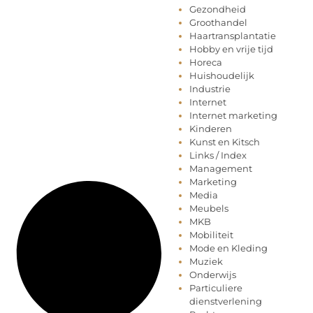
Gezondheid
Groothandel
Haartransplantatie
Hobby en vrije tijd
Horeca
Huishoudelijk
Industrie
Internet
Internet marketing
Kinderen
Kunst en Kitsch
Links / Index
Management
Marketing
Media
Meubels
MKB
Mobiliteit
Mode en Kleding
Muziek
Onderwijs
Particuliere
dienstverlening