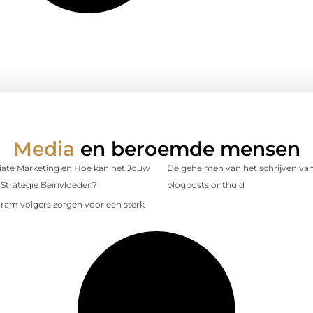
Media
en beroemde mensen
iliate Marketing en Hoe kan het Jouw
De geheimen van het schrijven van
Strategie Beïnvloeden?
blogposts onthuld
gram volgers zorgen voor een sterk