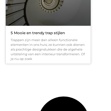
5 Mooie en trendy trap stijlen
Trappen zijn meer dan alleen functionele
elementen in ons huis; ze kunnen ook dienen
als prachtige designstukken die de algehele
uitstraling van een interieur transformeren. Of
je nu op zoek