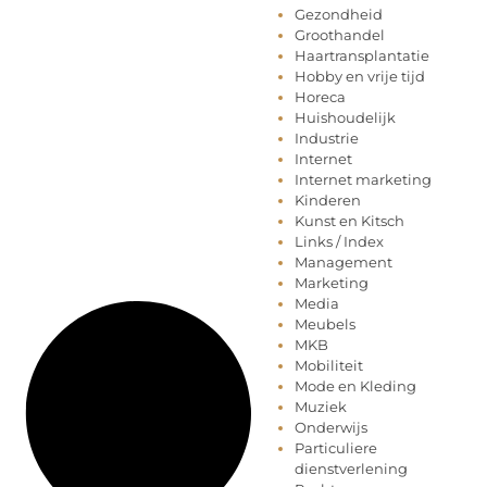
Gezondheid
Groothandel
Haartransplantatie
Hobby en vrije tijd
Horeca
Huishoudelijk
Industrie
Internet
Internet marketing
Kinderen
Kunst en Kitsch
Links / Index
Management
Marketing
Media
Meubels
MKB
Mobiliteit
Mode en Kleding
Muziek
Onderwijs
Particuliere
dienstverlening