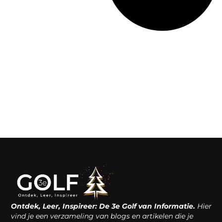
Ontdek, Leer, Inspireer: De 3e Golf van Informatie.
Hier
vind je een verzameling van blogs en artikelen die je