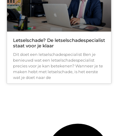
Letselschade? De letselschadespecialist
staat voor je klaar
Dit doet een letselschadespecialist Ben je
benieuwd wat een letselschadespecialist
precies voor je kan betekenen? Wanneer je te
maken hebt met letselschade, is het eerste
wat je doet naar de