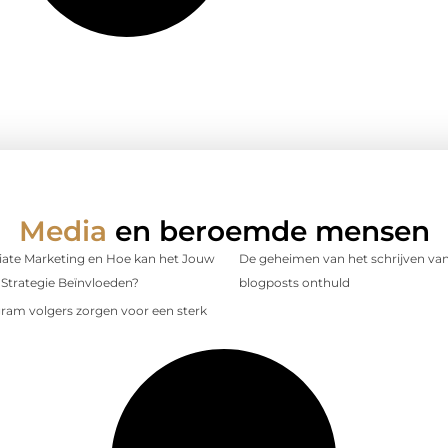
Media
en beroemde mensen
iliate Marketing en Hoe kan het Jouw
De geheimen van het schrijven van
Strategie Beïnvloeden?
blogposts onthuld
gram volgers zorgen voor een sterk