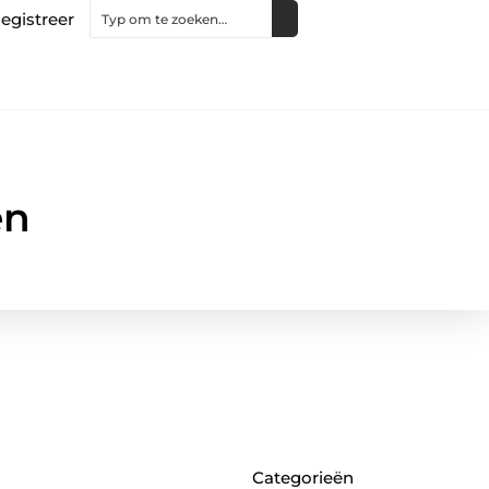
egistreer
en
Categorieën