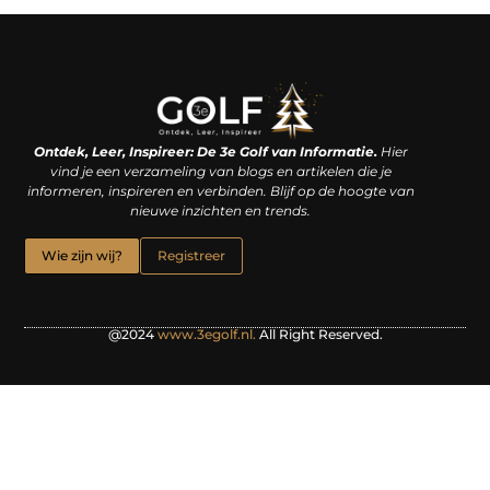
Linkjes kopen: een slimme zet of een dure vergissing?
Kan je geld verdienen met een website? De waarheid achter het digitale verdienmodel
Ontdek, Leer, Inspireer: De 3e Golf van Informatie.
Hier
vind je een verzameling van blogs en artikelen die je
informeren, inspireren en verbinden. Blijf op de hoogte van
nieuwe inzichten en trends.
Wie zijn wij?
Registreer
@2024
www.3egolf.nl.
All Right Reserved.