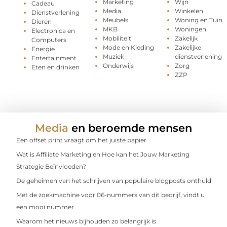
Marketing
Wijn
Cadeau
Media
Winkelen
Dienstverlening
Meubels
Woning en Tuin
Dieren
MKB
Woningen
Electronica en
Mobiliteit
Zakelijk
Computers
Mode en Kleding
Zakelijke
Energie
Muziek
dienstverlening
Entertainment
Onderwijs
Zorg
Eten en drinken
ZZP
Media
en beroemde mensen
Een offset print vraagt om het juiste papier
Wat is Affiliate Marketing en Hoe kan het Jouw Marketing
Strategie Beïnvloeden?
De geheimen van het schrijven van populaire blogposts onthuld
Met de zoekmachine voor 06-nummers van dit bedrijf, vindt u
een mooi nummer
Waarom het nieuws bijhouden zo belangrijk is