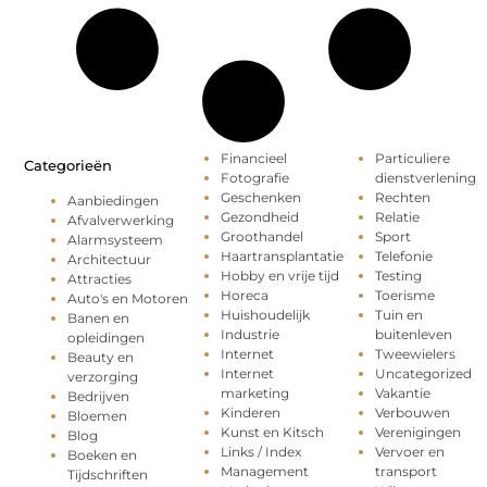
Financieel
Particuliere
Categorieën
Fotografie
dienstverlening
Geschenken
Rechten
Aanbiedingen
Gezondheid
Relatie
Afvalverwerking
Groothandel
Sport
Alarmsysteem
Haartransplantatie
Telefonie
Architectuur
Hobby en vrije tijd
Testing
Attracties
Horeca
Toerisme
Auto's en Motoren
Huishoudelijk
Tuin en
Banen en
Industrie
buitenleven
opleidingen
Internet
Tweewielers
Beauty en
Internet
Uncategorized
verzorging
marketing
Vakantie
Bedrijven
Kinderen
Verbouwen
Bloemen
Kunst en Kitsch
Verenigingen
Blog
Links / Index
Vervoer en
Boeken en
Management
transport
Tijdschriften