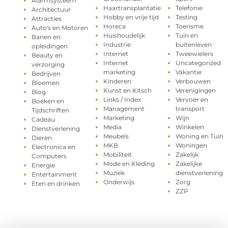
Alarmsysteem
Haartransplantatie
Telefonie
Architectuur
Hobby en vrije tijd
Testing
Attracties
Horeca
Toerisme
Auto's en Motoren
Huishoudelijk
Tuin en
Banen en
Industrie
buitenleven
opleidingen
Internet
Tweewielers
Beauty en
Internet
Uncategorized
verzorging
marketing
Vakantie
Bedrijven
Kinderen
Verbouwen
Bloemen
Kunst en Kitsch
Verenigingen
Blog
Links / Index
Vervoer en
Boeken en
Management
transport
Tijdschriften
Marketing
Wijn
Cadeau
Media
Winkelen
Dienstverlening
Meubels
Woning en Tuin
Dieren
MKB
Woningen
Electronica en
Mobiliteit
Zakelijk
Computers
Mode en Kleding
Zakelijke
Energie
Muziek
dienstverlening
Entertainment
Onderwijs
Zorg
Eten en drinken
ZZP