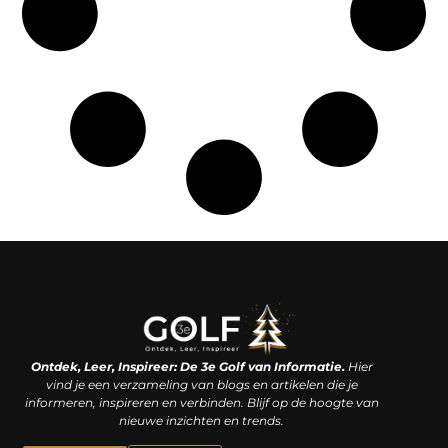
Linkjes kopen: een slimme zet of een dure vergissing?
Kan je geld verdienen met een website? De waarheid achter het digitale verdienmodel
Ontdek, Leer, Inspireer: De 3e Golf van Informatie.
Hier
vind je een verzameling van blogs en artikelen die je
informeren, inspireren en verbinden. Blijf op de hoogte van
nieuwe inzichten en trends.