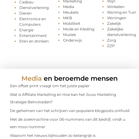
Marketing
Wijn
Cadeau
Media
Winkelen
Dienstverlening
Meubels
Woning en Tuin
Dieren
MKB
Woningen
Electronica en
Mobiliteit
Zakelijk
Computers
Mode en Kleding
Zakelijke
Energie
Muziek
dienstverlening
Entertainment
Onderwijs
Zorg
Eten en drinken
ZZP
Media
en beroemde mensen
Een offset print vraagt om het juiste papier
Wat is Affiliate Marketing en Hoe kan het Jouw Marketing
Strategie Beïnvloeden?
De geheimen van het schrijven van populaire blogposts onthuld
Met de zoekmachine voor 06-nummers van dit bedrijf, vindt u
een mooi nummer
Waarom het nieuws bijhouden zo belangrijk is