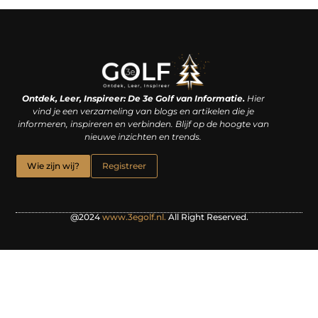
Linkjes kopen: een slimme zet of een dure vergissing?
Kan je geld verdienen met een website? De waarheid achter het digitale verdienmodel
Ontdek, Leer, Inspireer: De 3e Golf van Informatie.
Hier
vind je een verzameling van blogs en artikelen die je
informeren, inspireren en verbinden. Blijf op de hoogte van
nieuwe inzichten en trends.
Wie zijn wij?
Registreer
@2024
www.3egolf.nl.
All Right Reserved.