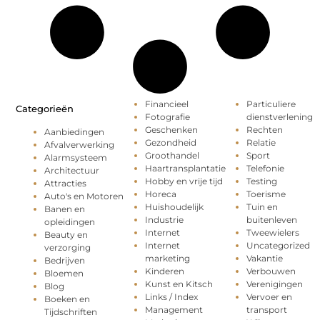
Financieel
Particuliere
Categorieën
Fotografie
dienstverlening
Geschenken
Rechten
Aanbiedingen
Gezondheid
Relatie
Afvalverwerking
Groothandel
Sport
Alarmsysteem
Haartransplantatie
Telefonie
Architectuur
Hobby en vrije tijd
Testing
Attracties
Horeca
Toerisme
Auto's en Motoren
Huishoudelijk
Tuin en
Banen en
Industrie
buitenleven
opleidingen
Internet
Tweewielers
Beauty en
Internet
Uncategorized
verzorging
marketing
Vakantie
Bedrijven
Kinderen
Verbouwen
Bloemen
Kunst en Kitsch
Verenigingen
Blog
Links / Index
Vervoer en
Boeken en
Management
transport
Tijdschriften