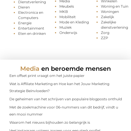
Media
Winkelen
Dienstverlening
Meubels
Woning en Tuin
Dieren
MKB
Woningen
Electronica en
Mobiliteit
Zakelijk
Computers
Mode en Kleding
Zakelijke
Energie
Muziek
dienstverlening
Entertainment
Onderwijs
Zorg
Eten en drinken
ZZP
Media
en beroemde mensen
Een offset print vraagt om het juiste papier
Wat is Affiliate Marketing en Hoe kan het Jouw Marketing
Strategie Beïnvloeden?
De geheimen van het schrijven van populaire blogposts onthuld
Met de zoekmachine voor 06-nummers van dit bedrijf, vindt u
een mooi nummer
Waarom het nieuws bijhouden zo belangrijk is
Veel instagram volgers zorgen voor een sterk profiel