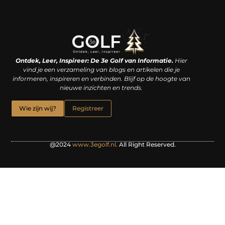
Linkjes kopen: een slimme zet of een dure vergissing?
Kan je geld verdienen met een website? De waarheid achter het digitale verdienmodel
Ontdek, Leer, Inspireer: De 3e Golf van Informatie.
Hier
vind je een verzameling van blogs en artikelen die je
informeren, inspireren en verbinden. Blijf op de hoogte van
nieuwe inzichten en trends.
Wie zijn wij?
Registreer
@2024
www.3egolf.nl.
All Right Reserved.