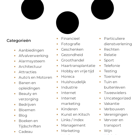
Financieel
Particuliere
Categorieën
Fotografie
dienstverlening
Geschenken
Rechten
Aanbiedingen
Gezondheid
Relatie
Afvalverwerking
Groothandel
Sport
Alarmsysteem
Haartransplantatie
Telefonie
Architectuur
Hobby en vrije tijd
Testing
Attracties
Horeca
Toerisme
Auto's en Motoren
Huishoudelijk
Tuin en
Banen en
Industrie
buitenleven
opleidingen
Internet
Tweewielers
Beauty en
Internet
Uncategorized
verzorging
marketing
Vakantie
Bedrijven
Kinderen
Verbouwen
Bloemen
Kunst en Kitsch
Verenigingen
Blog
Links / Index
Vervoer en
Boeken en
Management
transport
Tijdschriften
Marketing
Wijn
Cadeau