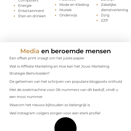
Computers
Mode en Kleding
Zakelijke
Energie
Muziek
dienstverlening
Entertainment
Onderwijs
Zorg
Eten en drinken
ZZP
Media
en beroemde mensen
Een offset print vraagt om het juiste papier
Wat is Affiliate Marketing en Hoe kan het Jouw Marketing
Strategie Beïnvloeden?
De geheimen van het schrijven van populaire blogposts onthuld
Met de zoekmachine voor 06-nummers van dit bedrijf, vindt u
een mooi nummer
Waarom het nieuws bijhouden zo belangrijk is
Veel instagram volgers zorgen voor een sterk profiel