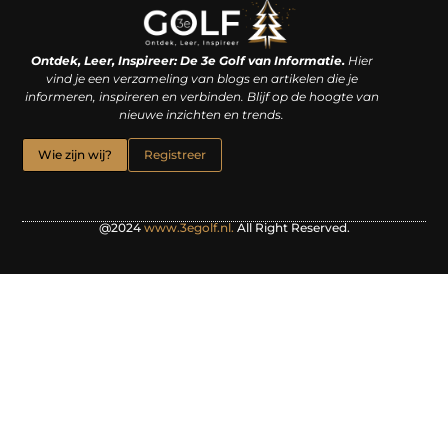
Linkjes kopen: een slimme zet of een dure vergissing?
Kan je geld verdienen met een website? De waarheid achter het digitale verdienmodel
Ontdek, Leer, Inspireer: De 3e Golf van Informatie.
Hier
vind je een verzameling van blogs en artikelen die je
informeren, inspireren en verbinden. Blijf op de hoogte van
nieuwe inzichten en trends.
Wie zijn wij?
Registreer
@2024
www.3egolf.nl.
All Right Reserved.