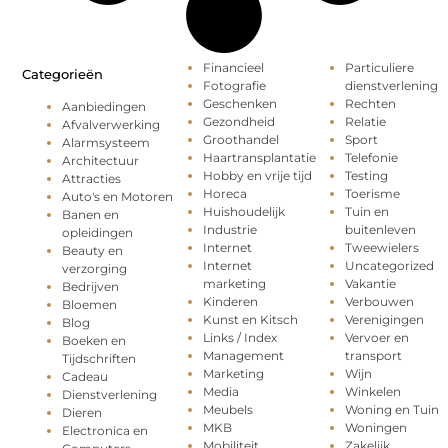
Financieel
Particuliere
Categorieën
Fotografie
dienstverlening
Geschenken
Rechten
Aanbiedingen
Gezondheid
Relatie
Afvalverwerking
Groothandel
Sport
Alarmsysteem
Haartransplantatie
Telefonie
Architectuur
Hobby en vrije tijd
Testing
Attracties
Horeca
Toerisme
Auto's en Motoren
Huishoudelijk
Tuin en
Banen en
Industrie
buitenleven
opleidingen
Internet
Tweewielers
Beauty en
Internet
Uncategorized
verzorging
marketing
Vakantie
Bedrijven
Kinderen
Verbouwen
Bloemen
Kunst en Kitsch
Verenigingen
Blog
Links / Index
Vervoer en
Boeken en
Management
transport
Tijdschriften
Marketing
Wijn
Cadeau
Media
Winkelen
Dienstverlening
Meubels
Woning en Tuin
Dieren
MKB
Woningen
Electronica en
Mobiliteit
Zakelijk