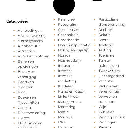
Financieel
Particuliere
Categorieën
Fotografie
dienstverlening
Geschenken
Rechten
Aanbiedingen
Gezondheid
Relatie
Afvalverwerking
Groothandel
Sport
Alarmsysteem
Haartransplantatie
Telefonie
Architectuur
Hobby en vrije tijd
Testing
Attracties
Horeca
Toerisme
Auto's en Motoren
Huishoudelijk
Tuin en
Banen en
Industrie
buitenleven
opleidingen
Internet
Tweewielers
Beauty en
Internet
Uncategorized
verzorging
marketing
Vakantie
Bedrijven
Kinderen
Verbouwen
Bloemen
Kunst en Kitsch
Verenigingen
Blog
Links / Index
Vervoer en
Boeken en
Management
transport
Tijdschriften
Marketing
Wijn
Cadeau
Media
Winkelen
Dienstverlening
Meubels
Woning en Tuin
Dieren
MKB
Woningen
Electronica en
Mobiliteit
Zakelijk