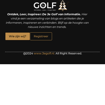
Linkjes kopen: een slimme zet of een dure vergissing?
Kan je geld verdienen met een website? De waarheid achter het digitale verdienmodel
Ontdek, Leer, Inspireer: De 3e Golf van Informatie.
Hier
vind je een verzameling van blogs en artikelen die je
informeren, inspireren en verbinden. Blijf op de hoogte van
nieuwe inzichten en trends.
Wie zijn wij?
Registreer
@2024
www.3egolf.nl.
All Right Reserved.