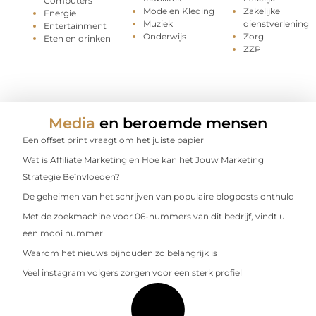
Computers
Mode en Kleding
Zakelijke
Energie
Muziek
dienstverlening
Entertainment
Onderwijs
Zorg
Eten en drinken
ZZP
Media
en beroemde mensen
Een offset print vraagt om het juiste papier
Wat is Affiliate Marketing en Hoe kan het Jouw Marketing
Strategie Beïnvloeden?
De geheimen van het schrijven van populaire blogposts onthuld
Met de zoekmachine voor 06-nummers van dit bedrijf, vindt u
een mooi nummer
Waarom het nieuws bijhouden zo belangrijk is
Veel instagram volgers zorgen voor een sterk profiel