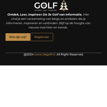
Linkjes kopen: een slimme zet of een dure vergissing?
Kan je geld verdienen met een website? De waarheid achter het digitale verdienmodel
Ontdek, Leer, Inspireer: De 3e Golf van Informatie.
Hier
vind je een verzameling van blogs en artikelen die je
informeren, inspireren en verbinden. Blijf op de hoogte van
nieuwe inzichten en trends.
Wie zijn wij?
Registreer
@2024
www.3egolf.nl.
All Right Reserved.