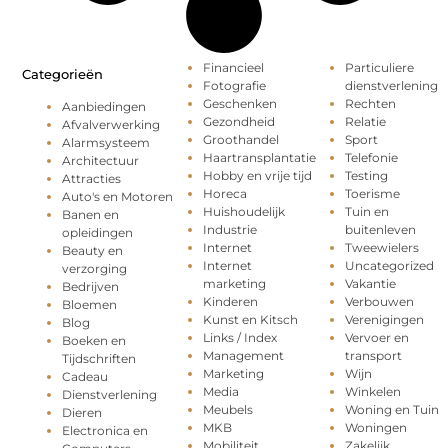
Financieel
Particuliere
Categorieën
Fotografie
dienstverlening
Geschenken
Rechten
Aanbiedingen
Gezondheid
Relatie
Afvalverwerking
Groothandel
Sport
Alarmsysteem
Haartransplantatie
Telefonie
Architectuur
Hobby en vrije tijd
Testing
Attracties
Horeca
Toerisme
Auto's en Motoren
Huishoudelijk
Tuin en
Banen en
Industrie
buitenleven
opleidingen
Internet
Tweewielers
Beauty en
Internet
Uncategorized
verzorging
marketing
Vakantie
Bedrijven
Kinderen
Verbouwen
Bloemen
Kunst en Kitsch
Verenigingen
Blog
Links / Index
Vervoer en
Boeken en
Management
transport
Tijdschriften
Marketing
Wijn
Cadeau
Media
Winkelen
Dienstverlening
Meubels
Woning en Tuin
Dieren
MKB
Woningen
Electronica en
Mobiliteit
Zakelijk