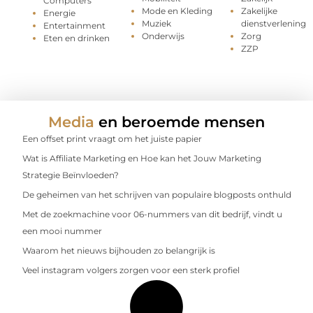
Computers
Mode en Kleding
Zakelijke
Energie
Muziek
dienstverlening
Entertainment
Onderwijs
Zorg
Eten en drinken
ZZP
Media
en beroemde mensen
Een offset print vraagt om het juiste papier
Wat is Affiliate Marketing en Hoe kan het Jouw Marketing
Strategie Beïnvloeden?
De geheimen van het schrijven van populaire blogposts onthuld
Met de zoekmachine voor 06-nummers van dit bedrijf, vindt u
een mooi nummer
Waarom het nieuws bijhouden zo belangrijk is
Veel instagram volgers zorgen voor een sterk profiel