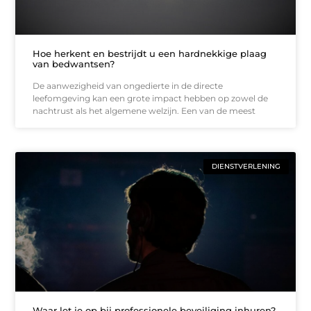
Hoe herkent en bestrijdt u een hardnekkige plaag
van bedwantsen?
De aanwezigheid van ongedierte in de directe
leefomgeving kan een grote impact hebben op zowel de
nachtrust als het algemene welzijn. Een van de meest
DIENSTVERLENING
Waar let je op bij professionele beveiliging inhuren?