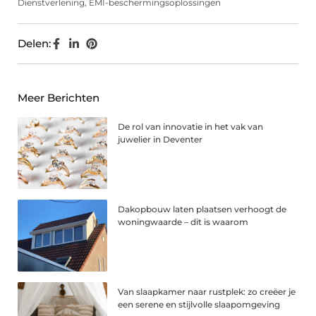
Dienstverlening
,
EMI-beschermingsoplossingen
Delen:
Meer Berichten
De rol van innovatie in het vak van
juwelier in Deventer
Dakopbouw laten plaatsen verhoogt de
woningwaarde – dit is waarom
Van slaapkamer naar rustplek: zo creëer je
een serene en stijlvolle slaapomgeving