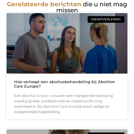
Gerelateerde berichten
die u niet mag
missen
DIENSTVERLENING
Hoe verloopt een abortusbehandeling bij Abortion
Care Europe?
Een abortus is voor vrouwen een ingrijpende beslissing
waarbij goede, professionele en respectvolle zorg
essentieel is. Bij Abortion Care Europe staat veilige en
toegankelijke begeleiding