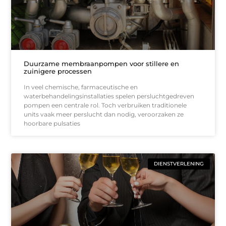
Duurzame membraanpompen voor stillere en
zuinigere processen
In veel chemische, farmaceutische en
waterbehandelingsinstallaties spelen persluchtgedreven
pompen een centrale rol. Toch verbruiken traditionele
units vaak meer perslucht dan nodig, veroorzaken ze
hoorbare pulsaties
DIENSTVERLENING