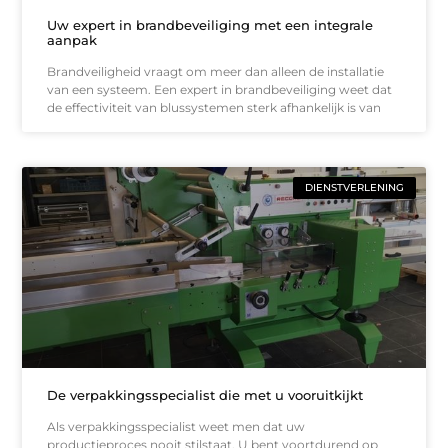
Uw expert in brandbeveiliging met een integrale
aanpak
Brandveiligheid vraagt om meer dan alleen de installatie
van een systeem. Een expert in brandbeveiliging weet dat
de effectiviteit van blussystemen sterk afhankelijk is van
DIENSTVERLENING
De verpakkingsspecialist die met u vooruitkijkt
Als verpakkingsspecialist weet men dat uw
productieproces nooit stilstaat. U bent voortdurend op