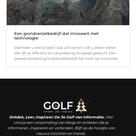
Een grondverzetbedrijf dat innoveert met
technologie
Wanneer u een project laat uitvoeren, wilt u zeker weten
dat dit zo efficiënt en nauwkeurig mogelijk gebeurt. Een
gespecialiseerd grondverzetbedrijf dat inzet op innovatie,
Linkjes kopen: een slimme zet of een dure vergissing?
Kan je geld verdienen met een website? De waarheid achter het digitale verdienmodel
Ontdek, Leer, Inspireer: De 3e Golf van Informatie.
Hier
vind je een verzameling van blogs en artikelen die je
informeren, inspireren en verbinden. Blijf op de hoogte van
nieuwe inzichten en trends.