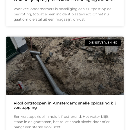
Voor veel ondernemers is beveiliging een sluitpost op de
begroting, totdat er een incident plaatsvindt. Of het nu
gaat om diefstal uit een magazijn, onrust
DIENSTVERLENING
Riool ontstoppen in Amsterdam: snelle oplossing bij
verstopping
Een verstopt riool in huis is frustrerend. Het water blijft
staan in de gootsteen, het toilet spoelt slecht door of er
hangt een sterke rioollucht