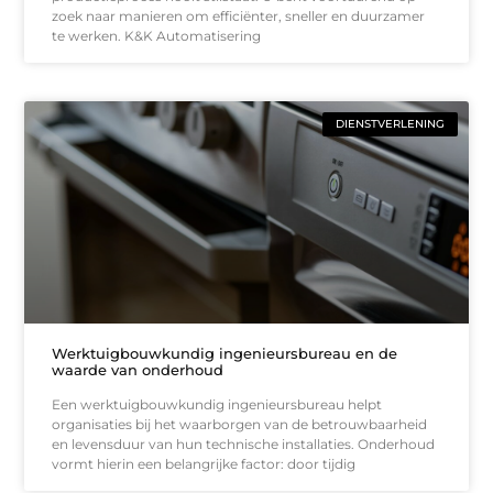
zoek naar manieren om efficiënter, sneller en duurzamer
te werken. K&K Automatisering
DIENSTVERLENING
Werktuigbouwkundig ingenieursbureau en de
waarde van onderhoud
Een werktuigbouwkundig ingenieursbureau helpt
organisaties bij het waarborgen van de betrouwbaarheid
en levensduur van hun technische installaties. Onderhoud
vormt hierin een belangrijke factor: door tijdig