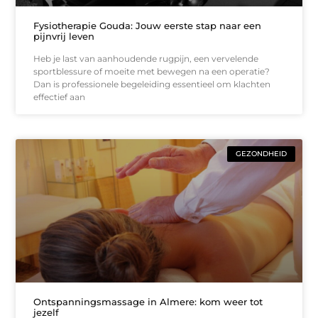
Fysiotherapie Gouda: Jouw eerste stap naar een
pijnvrij leven
Heb je last van aanhoudende rugpijn, een vervelende
sportblessure of moeite met bewegen na een operatie?
Dan is professionele begeleiding essentieel om klachten
effectief aan
GEZONDHEID
Ontspanningsmassage in Almere: kom weer tot
jezelf