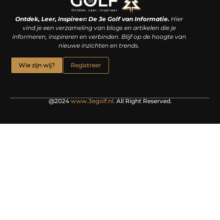
Linkjes kopen: een slimme zet of een dure vergissing?
Kan je geld verdienen met een website? De waarheid achter het digitale verdienmodel
Ontdek, Leer, Inspireer: De 3e Golf van Informatie.
Hier
vind je een verzameling van blogs en artikelen die je
informeren, inspireren en verbinden. Blijf op de hoogte van
nieuwe inzichten en trends.
Wie zijn wij?
Registreer
@2024
www.3egolf.nl.
All Right Reserved.