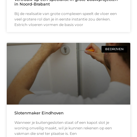
in Noord-Brabant
Bij de realisatie van grote complexen speelt de vloer een
veel grotere rol dan je in eerste instantie zou denken.
Estrich-vloeren vormen de basis voor
BEDRIJVEN
Slotenmaker Eindhoven
Wanneer je buitengesloten staat of een kapot slot je
woning onveilig maakt, wil je kunnen rekenen op een
vakman die snel ter plaatse is. Een