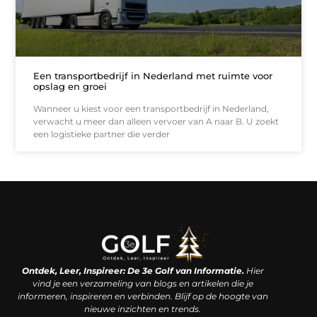
Een transportbedrijf in Nederland met ruimte voor
opslag en groei
Wanneer u kiest voor een transportbedrijf in Nederland,
verwacht u meer dan alleen vervoer van A naar B. U zoekt
een logistieke partner die verder
Linkjes kopen: een slimme zet of een dure vergissing?
Kan je geld verdienen met een website? De waarheid achter het digitale verdienmodel
Ontdek, Leer, Inspireer: De 3e Golf van Informatie.
Hier
vind je een verzameling van blogs en artikelen die je
informeren, inspireren en verbinden. Blijf op de hoogte van
nieuwe inzichten en trends.