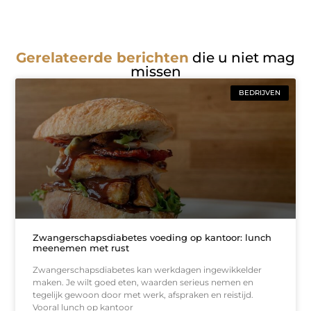
Gerelateerde berichten
die u niet mag
missen
BEDRIJVEN
Zwangerschapsdiabetes voeding op kantoor: lunch
meenemen met rust
Zwangerschapsdiabetes kan werkdagen ingewikkelder
maken. Je wilt goed eten, waarden serieus nemen en
tegelijk gewoon door met werk, afspraken en reistijd.
Vooral lunch op kantoor