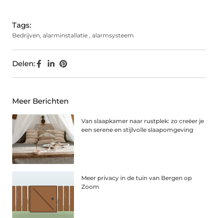
(Twitter)
Tags:
Bedrijven
,
alarminstallatie
,
alarmsysteem
Delen:
Meer Berichten
Van slaapkamer naar rustplek: zo creëer je
een serene en stijlvolle slaapomgeving
Meer privacy in de tuin van Bergen op
Zoom