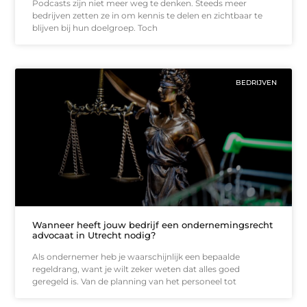
Podcasts zijn niet meer weg te denken. Steeds meer
bedrijven zetten ze in om kennis te delen en zichtbaar te
blijven bij hun doelgroep. Toch
BEDRIJVEN
Wanneer heeft jouw bedrijf een ondernemingsrecht
advocaat in Utrecht nodig?
Als ondernemer heb je waarschijnlijk een bepaalde
regeldrang, want je wilt zeker weten dat alles goed
geregeld is. Van de planning van het personeel tot