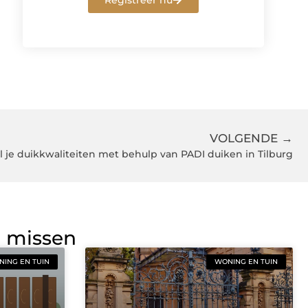
Registreer nu
VOLGENDE →
 je duikkwaliteiten met behulp van PADI duiken in Tilburg
g missen
ING EN TUIN
WONING EN TUIN