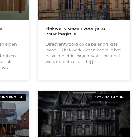
van
Hekwerk kiezen voor je tuin,
waar begin je
een eigen
Direct antwoord op de belangrijkste
vraag Bij hekwerk kiezen begin je het
ebruiken
beste met drie vragen: wat is het doel,
er als
welk materiaal past bij je
mer,
ING EN TUIN
WONING EN TUIN