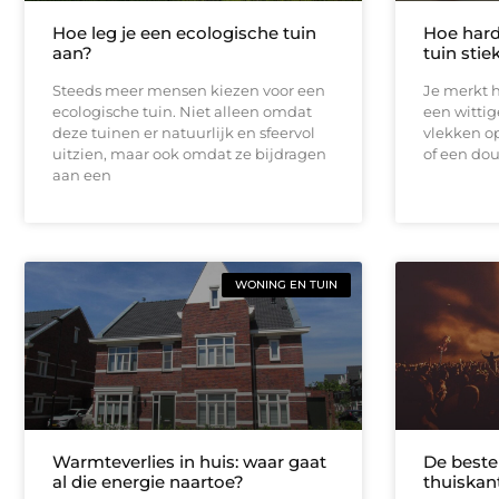
Hoe leg je een ecologische tuin
Hoe hard
aan?
tuin sti
Steeds meer mensen kiezen voor een
Je merkt h
ecologische tuin. Niet alleen omdat
een wittig
deze tuinen er natuurlijk en sfeervol
vlekken op
uitzien, maar ook omdat ze bijdragen
of een do
aan een
WONING EN TUIN
Warmteverlies in huis: waar gaat
De beste
al die energie naartoe?
thuiskan