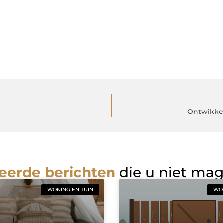
Ontwikkel
eerde berichten
die u niet ma
WONING EN TUIN
WON