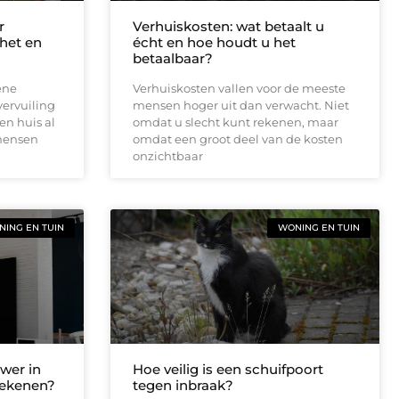
r
Verhuiskosten: wat betaalt u
 het en
écht en hoe houdt u het
betaalbaar?
ene
Verhuiskosten vallen voor de meeste
vervuiling
mensen hoger uit dan verwacht. Niet
en huis al
omdat u slecht kunt rekenen, maar
 mensen
omdat een groot deel van de kosten
onzichtbaar
ING EN TUIN
WONING EN TUIN
wer in
Hoe veilig is een schuifpoort
tekenen?
tegen inbraak?