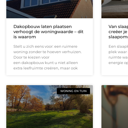
Dakopbouw laten plaatsen
Van slaa
verhoogt de woningwaarde – dit
creëer je
is waarom
slaapom
Stelt u zich eens voor: een ruimere
Een slaap
woning zonder te hoeven verhuizen.
plek waar 
Door te kiezen voor
ruimte waa
een dakopbouw kunt u niet alleen
energie o
extra leefruimte creëren, maar ook
WONING EN TUIN