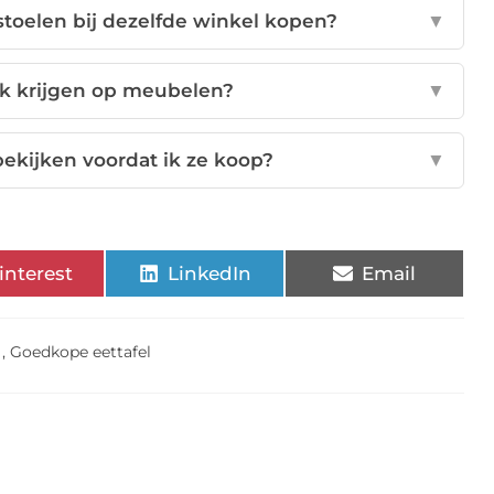
toelen bij dezelfde winkel kopen?
▼
ik krijgen op meubelen?
▼
 bekijken voordat ik ze koop?
▼
interest
LinkedIn
Email
,
Goedkope eettafel