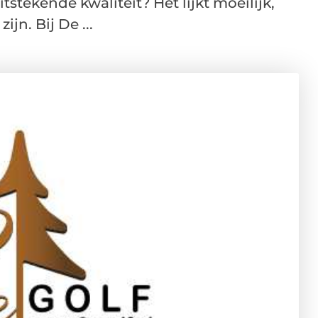
stekende kwaliteit? Het lijkt moeilijk,
jn. Bij De ...