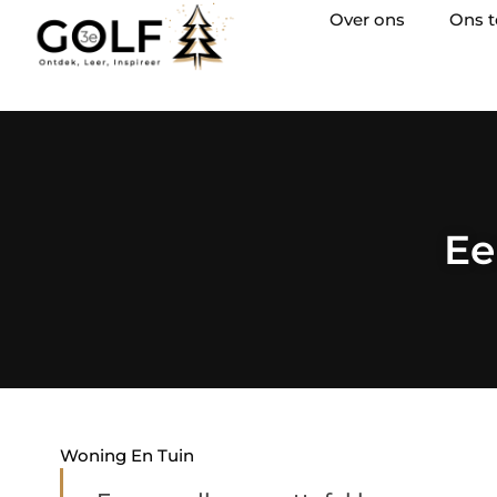
Over ons
Ons 
Ee
Woning En Tuin