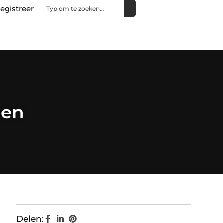
egistreer
pen
Delen: