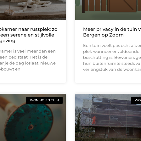
pkamer naar rustplek: zo
Meer privacy in de tuin 
 een serene en stijlvolle
Bergen op Zoom
geving
Een tuin voelt pas echt als 
kamer is veel meer dan een
plek wanneer er voldoende
een bed staat. Het is de
beschutting is. Bewoners g
r je de dag loslaat, nieuwe
hun buitenruimte steeds vak
pbouwt en
verlengstuk van de woonka
WONING EN TUIN
WON