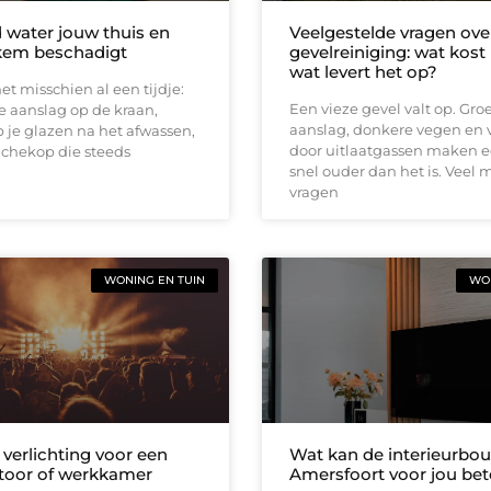
 water jouw thuis en
Veelgestelde vragen ove
ekem beschadigt
gevelreiniging: wat kost
wat levert het op?
et misschien al een tijdje:
Een vieze gevel valt op. Gro
e aanslag op de kraan,
aanslag, donkere vegen en 
 je glazen na het afwassen,
door uitlaatgassen maken e
uchekop die steeds
snel ouder dan het is. Veel
vragen
WONING EN TUIN
WON
 verlichting voor een
Wat kan de interieurbou
toor of werkkamer
Amersfoort voor jou be