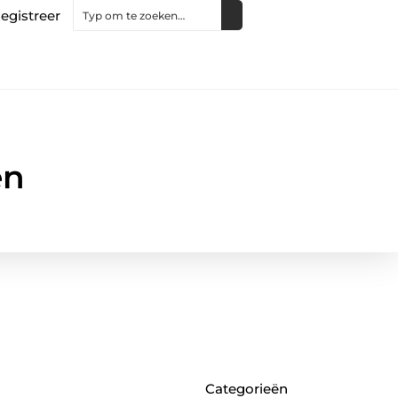
egistreer
en
Categorieën