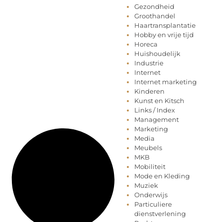
Gezondheid
Groothandel
Haartransplantatie
Hobby en vrije tijd
Horeca
Huishoudelijk
Industrie
Internet
Internet marketing
Kinderen
Kunst en Kitsch
Links / Index
Management
Marketing
Media
Meubels
MKB
Mobiliteit
Mode en Kleding
Muziek
Onderwijs
Particuliere
dienstverlening