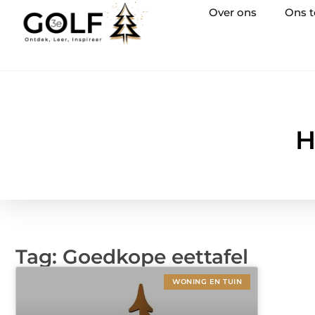
Over ons
Ons 
H
Tag: Goedkope eettafel
WONING EN TUIN