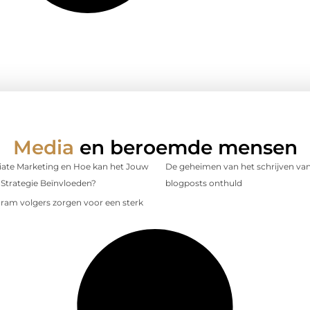
Media
en beroemde mensen
iliate Marketing en Hoe kan het Jouw
De geheimen van het schrijven van
Strategie Beïnvloeden?
blogposts onthuld
gram volgers zorgen voor een sterk