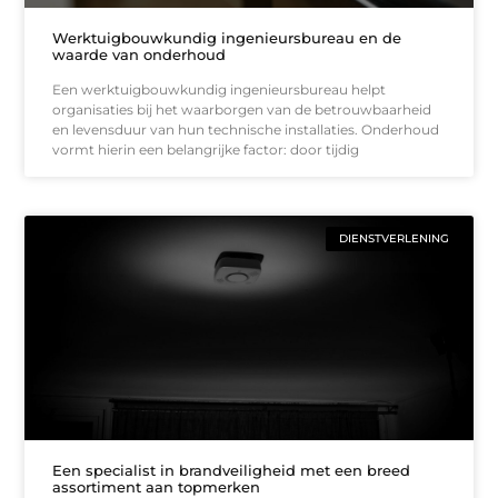
Werktuigbouwkundig ingenieursbureau en de
waarde van onderhoud
Een werktuigbouwkundig ingenieursbureau helpt
organisaties bij het waarborgen van de betrouwbaarheid
en levensduur van hun technische installaties. Onderhoud
vormt hierin een belangrijke factor: door tijdig
DIENSTVERLENING
Een specialist in brandveiligheid met een breed
assortiment aan topmerken