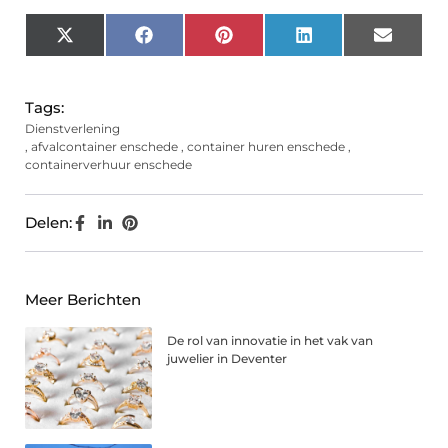
X
Facebook
Pinterest
LinkedIn
Email
(Twitter)
Tags:
Dienstverlening
,
afvalcontainer enschede
,
container huren enschede
,
containerverhuur enschede
Delen:
Meer Berichten
De rol van innovatie in het vak van
juwelier in Deventer