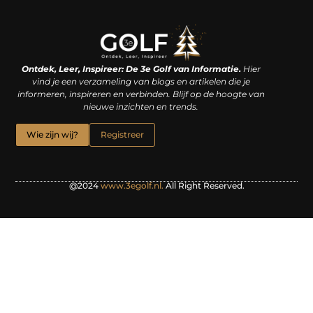
Linkjes kopen: een slimme zet of een dure vergissing?
Kan je geld verdienen met een website? De waarheid achter het digitale verdienmodel
Ontdek, Leer, Inspireer: De 3e Golf van Informatie.
Hier
vind je een verzameling van blogs en artikelen die je
informeren, inspireren en verbinden. Blijf op de hoogte van
nieuwe inzichten en trends.
Wie zijn wij?
Registreer
@2024
www.3egolf.nl.
All Right Reserved.