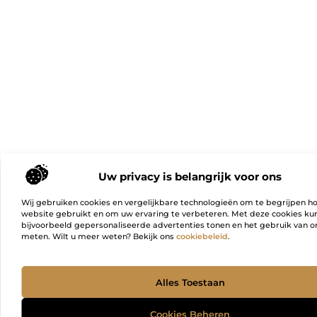
Uw privacy is belangrijk voor ons
Wij gebruiken cookies en vergelijkbare technologieën om te begrijpen h
website gebruikt en om uw ervaring te verbeteren. Met deze cookies k
bijvoorbeeld gepersonaliseerde advertenties tonen en het gebruik van on
meten. Wilt u meer weten? Bekijk ons
cookiebeleid
.
Ga Naa
Alles Toestaan
Cookies Beheren