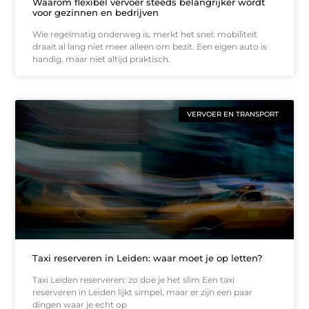
Waarom flexibel vervoer steeds belangrijker wordt
voor gezinnen en bedrijven
Wie regelmatig onderweg is, merkt het snel: mobiliteit
draait al lang niet meer alleen om bezit. Een eigen auto is
handig, maar niet altijd praktisch.
VERVOER EN TRANSPORT
Taxi reserveren in Leiden: waar moet je op letten?
Taxi Leiden reserveren: zo doe je het slim Een taxi
reserveren in Leiden lijkt simpel, maar er zijn een paar
dingen waar je echt op