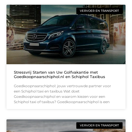
VERVOER EN TRANSPORT
Stressvrij Starten van Uw Golfvakantie met
Goedkoopnaarschiphol.nl en Schiphol Taxibus
Goedkoopnaarschiphol: jouw vertrouwde partner voor
een Schiphol taxi en taxibus Wat doet
Goedkoopnaarschiphol en waarom kiezen voor een
Schiphol taxi of taxibus? Goedkoopnaarschiphol is een
VERVOER EN TRANSPORT