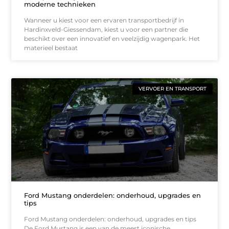
moderne technieken
Wanneer u kiest voor een ervaren transportbedrijf in
Hardinxveld-Giessendam, kiest u voor een partner die
beschikt over een innovatief en veelzijdig wagenpark. Het
materieel bestaat
VERVOER EN TRANSPORT
Ford Mustang onderdelen: onderhoud, upgrades en
tips
Ford Mustang onderdelen: onderhoud, upgrades en tips
De Ford Mustang is een van de meest iconische