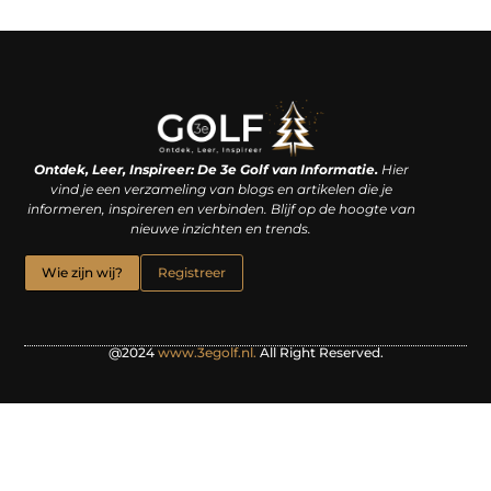
Linkjes kopen: een slimme zet of een dure vergissing?
Kan je geld verdienen met een website? De waarheid achter het digitale verdienmodel
Ontdek, Leer, Inspireer: De 3e Golf van Informatie.
Hier
vind je een verzameling van blogs en artikelen die je
informeren, inspireren en verbinden. Blijf op de hoogte van
nieuwe inzichten en trends.
Wie zijn wij?
Registreer
@2024
www.3egolf.nl.
All Right Reserved.