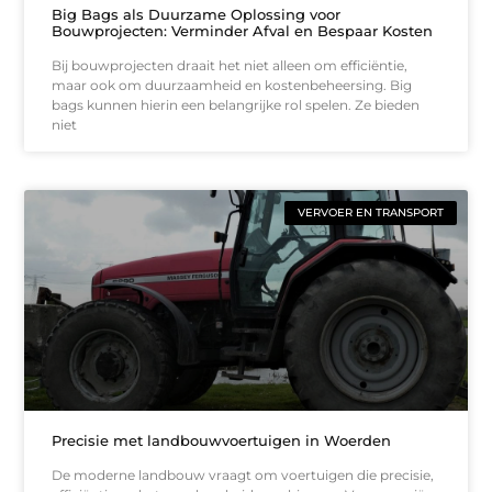
Big Bags als Duurzame Oplossing voor
Bouwprojecten: Verminder Afval en Bespaar Kosten
Bij bouwprojecten draait het niet alleen om efficiëntie,
maar ook om duurzaamheid en kostenbeheersing. Big
bags kunnen hierin een belangrijke rol spelen. Ze bieden
niet
VERVOER EN TRANSPORT
Precisie met landbouwvoertuigen in Woerden
De moderne landbouw vraagt om voertuigen die precisie,