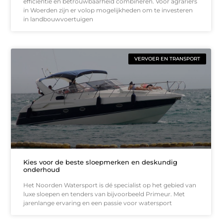
efficiëntie en betrouwbaarheid combineren. Voor agrariërs
in Woerden zijn er volop mogelijkheden om te investeren
in landbouwvoertuigen
VERVOER EN TRANSPORT
Kies voor de beste sloepmerken en deskundig
onderhoud
Het Noorden Watersport is dé specialist op het gebied van
luxe sloepen en tenders van bijvoorbeeld Primeur. Met
jarenlange ervaring en een passie voor watersport