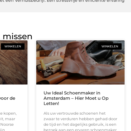
t een Verhuisbedrijf: Een stressvrije en efficiënte ervaring
g missen
WINKELEN
WINKELEN
Uw Ideal Schoenmaker in
voor de
Amsterdam – Hier Moet u Op
Letten!
te kopen,
Als uw vertrouwde schoenen het
eit, maar
zwaar te verduren hebben gehad door
 Noorse
de tijd en het dagelijks gebruik, is een
ijn
bezoek aan een ervaren schoenmaker