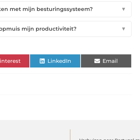
iken met mijn besturingssysteem?
▼
opmuis mijn productiviteit?
▼
interest
LinkedIn
Email