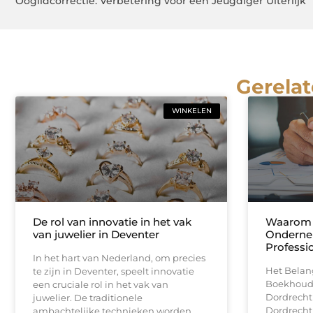
Ooglidcorrectie: Verbetering voor een Jeugdiger Uiterlijk
Gerelat
WINKELEN
De rol van innovatie in het vak
Waarom 
van juwelier in Deventer
Ondernem
Professi
In het hart van Nederland, om precies
Het Belan
te zijn in Deventer, speelt innovatie
Boekhoudi
een cruciale rol in het vak van
Dordrecht
juwelier. De traditionele
Dordrecht 
ambachtelijke technieken worden