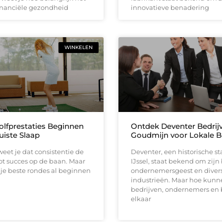
financiële gezondheid
innovatieve benadering
WINKELEN
olfprestaties Beginnen
Ontdek Deventer Bedrij
uiste Slaap
Goudmijn voor Lokale B
 weet je dat consistentie de
Deventer, een historische s
 tot succes op de baan. Maar
IJssel, staat bekend om zijn
t je beste rondes al beginnen
ondernemersgeest en diver
industrieën. Maar hoe kunn
bedrijven, ondernemers en
elkaar