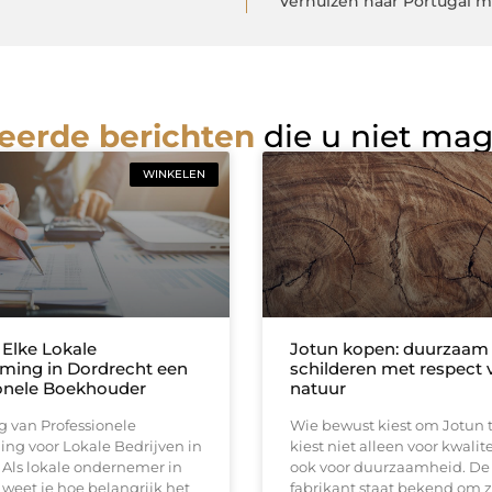
Verhuizen naar Portugal me
eerde berichten
die u niet ma
WINKELEN
Elke Lokale
Jotun kopen: duurzaam
ing in Dordrecht een
schilderen met respect 
onele Boekhouder
natuur
g van Professionele
Wie bewust kiest om Jotun 
ng voor Lokale Bedrijven in
kiest niet alleen voor kwalit
 Als lokale ondernemer in
ook voor duurzaamheid. De
weet je hoe belangrijk het
fabrikant staat bekend om z