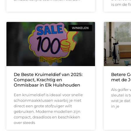
is om de 
WINKELEN
De Beste Kruimeldief van 2025:
Betere G
Compact, Krachtig en
met de J
Onmisbaar in Elk Huishouden
Als golfer
Een kruimeldief is ideaal voor snelle
sleutel is
schoonmaakklussen waarbij je niet
wist je da
direct een grote stofzuiger wilt
in je
gebruiken. Moderne modellen zijn
compact, draadloos en beschikken
over steeds