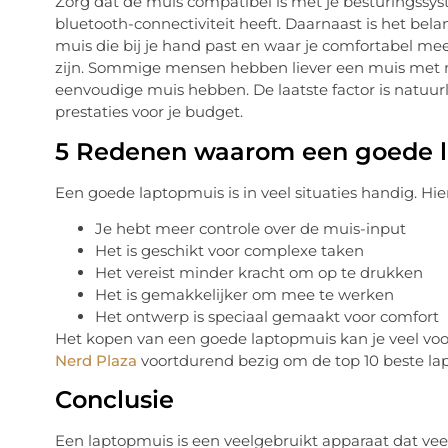
Zorg dat de muis compatibel is met je besturingssy
bluetooth-connectiviteit heeft. Daarnaast is het bela
muis die bij je hand past en waar je comfortabel m
zijn. Sommige mensen hebben liever een muis met m
eenvoudige muis hebben. De laatste factor is natuurl
prestaties voor je budget.
5 Redenen waarom een goede l
Een goede laptopmuis is in veel situaties handig. Hi
Je hebt meer controle over de muis-input
Het is geschikt voor complexe taken
Het vereist minder kracht om op te drukken
Het is gemakkelijker om mee te werken
Het ontwerp is speciaal gemaakt voor comfort
Het kopen van een goede laptopmuis kan je veel voor
Nerd Plaza
voortdurend bezig om de top 10 beste lap
Conclusie
Een laptopmuis is een veelgebruikt apparaat dat vee