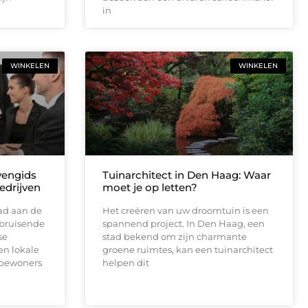
in
WINKELEN
WINKELEN
vengids
Tuinarchitect in Den Haag: Waar
edrijven
moet je op letten?
tad aan de
Het creëren van uw droomtuin is een
 bruisende
spannend project. In Den Haag, een
se
stad bekend om zijn charmante
en lokale
groene ruimtes, kan een tuinarchitect
 bewoners
helpen dit