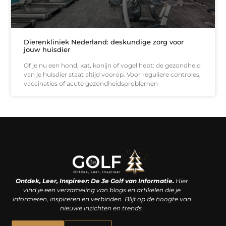
Dierenkliniek Nederland: deskundige zorg voor
jouw huisdier
Of je nu een hond, kat, konijn of vogel hebt: de gezondheid
van je huisdier staat altijd voorop. Voor reguliere controles,
vaccinaties of acute gezondheidsproblemen
Linkjes kopen: een slimme zet of een dure vergissing?
Kan je geld verdienen met een website? De waarheid achter het digitale verdienmodel
Ontdek, Leer, Inspireer: De 3e Golf van Informatie.
Hier
vind je een verzameling van blogs en artikelen die je
informeren, inspireren en verbinden. Blijf op de hoogte van
nieuwe inzichten en trends.