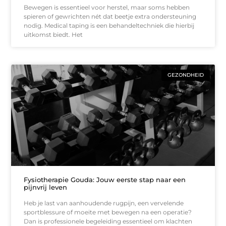
Bewegen is essentieel voor herstel, maar soms hebben
spieren of gewrichten nét dat beetje extra ondersteuning
nodig. Medical taping is een behandeltechniek die hierbij
uitkomst biedt. Het
GEZONDHEID
Fysiotherapie Gouda: Jouw eerste stap naar een
pijnvrij leven
Heb je last van aanhoudende rugpijn, een vervelende
sportblessure of moeite met bewegen na een operatie?
Dan is professionele begeleiding essentieel om klachten