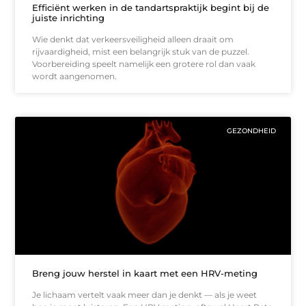
Efficiënt werken in de tandartspraktijk begint bij de
juiste inrichting
Wie denkt dat verkeersveiligheid alleen draait om
rijvaardigheid, mist een belangrijk stuk van de puzzel.
Voorbereiding speelt namelijk een grotere rol dan vaak
wordt aangenomen.
GEZONDHEID
Breng jouw herstel in kaart met een HRV-meting
Je lichaam vertelt vaak meer dan je denkt — als je weet