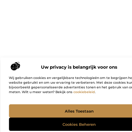
Uw privacy is belangrijk voor ons
Wij gebruiken cookies en vergelijkbare technologieën om te begrijpen h
website gebruikt en om uw ervaring te verbeteren. Met deze cookies k
bijvoorbeeld gepersonaliseerde advertenties tonen en het gebruik van on
meten. Wilt u meer weten? Bekijk ons
cookiebeleid
.
Ga Naa
Alles Toestaan
Cookies Beheren