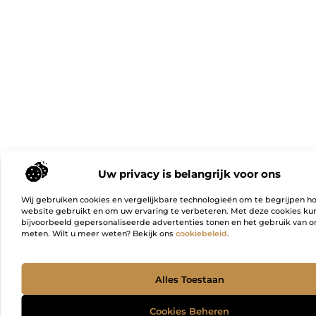
Uw privacy is belangrijk voor ons
Wij gebruiken cookies en vergelijkbare technologieën om te begrijpen h
website gebruikt en om uw ervaring te verbeteren. Met deze cookies k
bijvoorbeeld gepersonaliseerde advertenties tonen en het gebruik van on
meten. Wilt u meer weten? Bekijk ons
cookiebeleid
.
Ga Naa
Alles Toestaan
Cookies Beheren