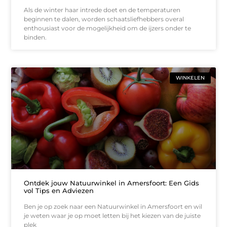
Als de winter haar intrede doet en de temperaturen
beginnen te dalen, worden schaatsliefhebbers overal
enthousiast voor de mogelijkheid om de ijzers onder te
binden.
WINKELEN
Ontdek jouw Natuurwinkel in Amersfoort: Een Gids
vol Tips en Adviezen
Ben je op zoek naar een Natuurwinkel in Amersfoort en wil
je weten waar je op moet letten bij het kiezen van de juiste
plek