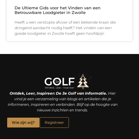
De Ultieme Gids voor het Vinden van een
Betrouwbare Loodgieter in Zwolle
Heeft u een verstopte afvoer of een lekkende kraan die
dringend aandacht nodig heeft? Het vinden van een
goede loodgieter in Zwolle hoeft geen hoofdpijn
Linkjes kopen: een slimme zet of een dure vergissing?
Kan je geld verdienen met een website? De waarheid achter het digitale verdienmodel
Ontdek, Leer, Inspireer: De 3e Golf van Informatie.
Hier
vind je een verzameling van blogs en artikelen die je
informeren, inspireren en verbinden. Blijf op de hoogte van
nieuwe inzichten en trends.
Wie zijn wij?
Registreer