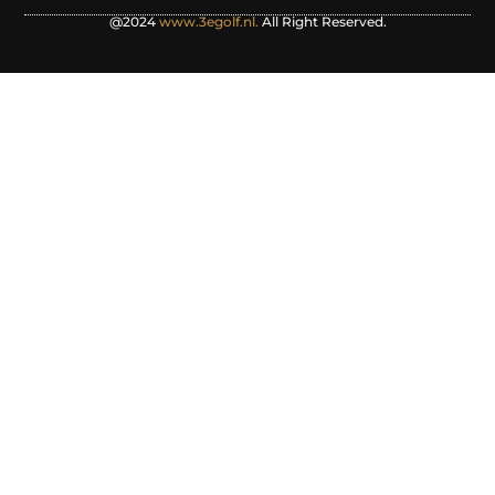
@2024
www.3egolf.nl.
All Right Reserved.