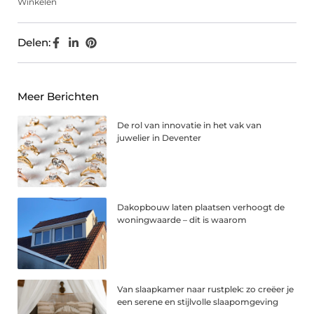
Winkelen
Delen:
Meer Berichten
De rol van innovatie in het vak van
juwelier in Deventer
Dakopbouw laten plaatsen verhoogt de
woningwaarde – dit is waarom
Van slaapkamer naar rustplek: zo creëer je
een serene en stijlvolle slaapomgeving