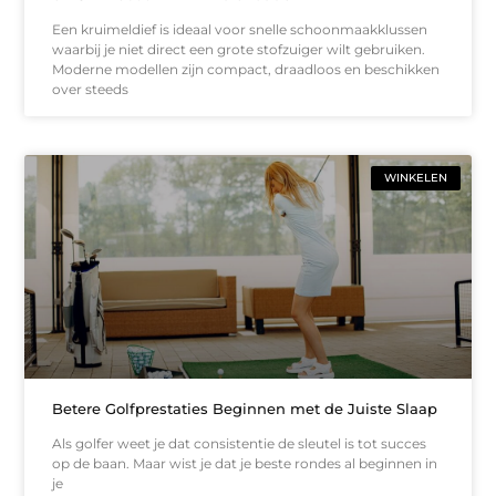
Een kruimeldief is ideaal voor snelle schoonmaakklussen
waarbij je niet direct een grote stofzuiger wilt gebruiken.
Moderne modellen zijn compact, draadloos en beschikken
over steeds
WINKELEN
Betere Golfprestaties Beginnen met de Juiste Slaap
Als golfer weet je dat consistentie de sleutel is tot succes
op de baan. Maar wist je dat je beste rondes al beginnen in
je