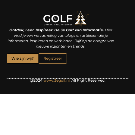
Linkjes kopen: een slimme zet of een dure vergissing?
Kan je geld verdienen met een website? De waarheid achter het digitale verdienmodel
Ontdek, Leer, Inspireer: De 3e Golf van Informatie.
Hier
vind je een verzameling van blogs en artikelen die je
informeren, inspireren en verbinden. Blijf op de hoogte van
nieuwe inzichten en trends.
Wie zijn wij?
Registreer
@2024
www.3egolf.nl.
All Right Reserved.