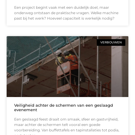
Een project begint vaak met een duidelijk doel, maar
onderweg ontstaan de praktische vragen. Welke machine
past bij het werk? Hoeveel capaciteit is werkelijk nodig?
VERBOUWEN
Veiligheid achter de schermen van een geslaagd
evenement
Een geslaagd feest draait om smaak, sfeer en gastvrijheid,
maar achter de schermen telt vooral een goede
voorbereiding. Van buffettafels en tapinstallaties tot podia,