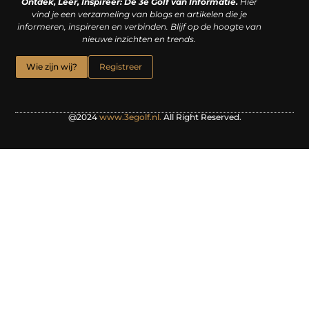
Ontdek, Leer, Inspireer: De 3e Golf van Informatie.
Hier
vind je een verzameling van blogs en artikelen die je
informeren, inspireren en verbinden. Blijf op de hoogte van
nieuwe inzichten en trends.
Wie zijn wij?
Registreer
@2024
www.3egolf.nl.
All Right Reserved.