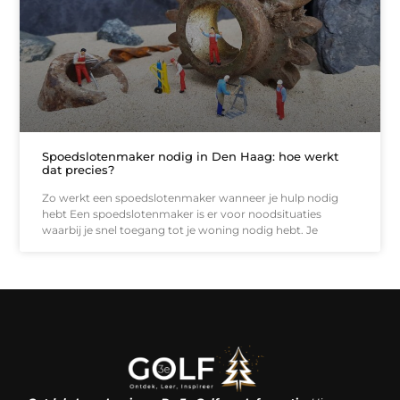
Spoedslotenmaker nodig in Den Haag: hoe werkt
dat precies?
Zo werkt een spoedslotenmaker wanneer je hulp nodig
hebt Een spoedslotenmaker is er voor noodsituaties
waarbij je snel toegang tot je woning nodig hebt. Je
Linkjes kopen: een slimme zet of een dure vergissing?
Kan je geld verdienen met een website? De waarheid achter het digitale verdienmodel