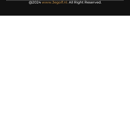
@2024
www.3egolf.nl.
All Right Reserved.