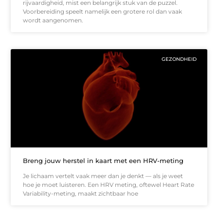
rijvaardigheid, mist een belangrijk stuk van de puzzel.
Voorbereiding speelt namelijk een grotere rol dan vaak
wordt aangenomen.
GEZONDHEID
Breng jouw herstel in kaart met een HRV-meting
Je lichaam vertelt vaak meer dan je denkt — als je weet
hoe je moet luisteren. Een HRV meting, oftewel Heart Rate
Variability-meting, maakt zichtbaar hoe