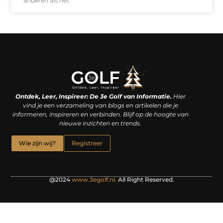
anderen als het
Linkjes kopen: een slimme zet of een dure vergissing?
Kan je geld verdienen met een website? De waarheid achter het digitale verdienmodel
Ontdek, Leer, Inspireer: De 3e Golf van Informatie.
Hier
vind je een verzameling van blogs en artikelen die je
informeren, inspireren en verbinden. Blijf op de hoogte van
nieuwe inzichten en trends.
Wie zijn wij?
Registreer
@2024
www.3egolf.nl.
All Right Reserved.