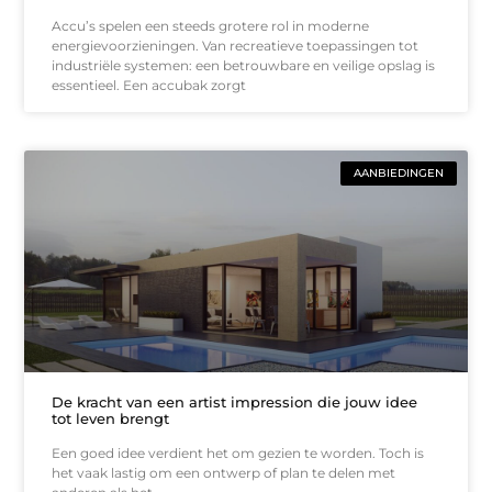
Accu’s spelen een steeds grotere rol in moderne
energievoorzieningen. Van recreatieve toepassingen tot
industriële systemen: een betrouwbare en veilige opslag is
essentieel. Een accubak zorgt
AANBIEDINGEN
De kracht van een artist impression die jouw idee
tot leven brengt
Een goed idee verdient het om gezien te worden. Toch is
het vaak lastig om een ontwerp of plan te delen met