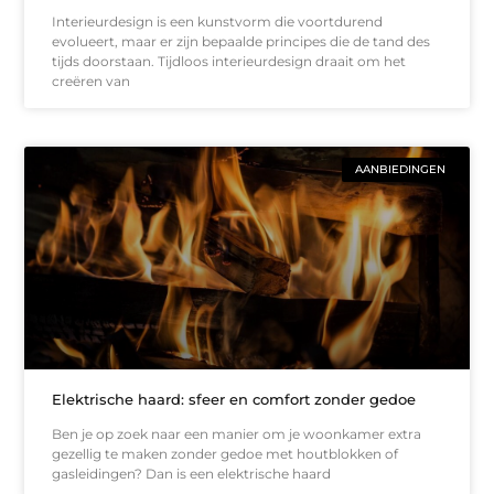
Interieurdesign is een kunstvorm die voortdurend
evolueert, maar er zijn bepaalde principes die de tand des
tijds doorstaan. Tijdloos interieurdesign draait om het
creëren van
AANBIEDINGEN
Elektrische haard: sfeer en comfort zonder gedoe
Ben je op zoek naar een manier om je woonkamer extra
gezellig te maken zonder gedoe met houtblokken of
gasleidingen? Dan is een elektrische haard