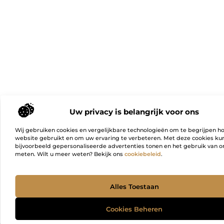
Uw privacy is belangrijk voor ons
Wij gebruiken cookies en vergelijkbare technologieën om te begrijpen h
website gebruikt en om uw ervaring te verbeteren. Met deze cookies k
bijvoorbeeld gepersonaliseerde advertenties tonen en het gebruik van on
meten. Wilt u meer weten? Bekijk ons
cookiebeleid
.
Ga Naa
Alles Toestaan
Cookies Beheren