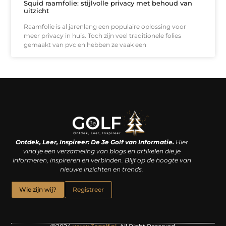
Squid raamfolie: stijlvolle privacy met behoud van
uitzicht
Raamfolie is al jarenlang een populaire oplossing voor
meer privacy in huis. Toch zijn veel traditionele folies
gemaakt van pvc en hebben ze vaak een
Linkjes kopen: een slimme zet of een dure vergissing?
Kan je geld verdienen met een website? De waarheid achter het digitale verdienmodel
Ontdek, Leer, Inspireer: De 3e Golf van Informatie.
Hier
vind je een verzameling van blogs en artikelen die je
informeren, inspireren en verbinden. Blijf op de hoogte van
nieuwe inzichten en trends.
Wie zijn wij?
Registreer